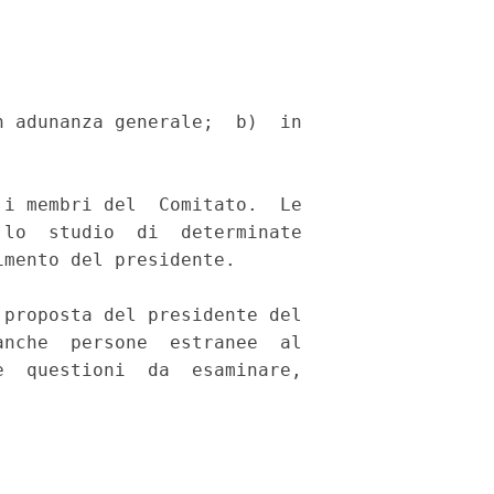
 adunanza generale;  b)  in

i membri del  Comitato.  Le

lo  studio  di  determinate

mento del presidente. 

proposta del presidente del

nche  persone  estranee  al

  questioni  da  esaminare,
