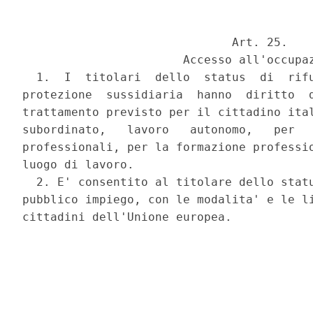
                              Art. 25. 

                       Accesso all'occupaz
  1.  I  titolari  dello  status  di  rifu
protezione  sussidiaria  hanno  diritto  d
trattamento previsto per il cittadino ital
subordinato,   lavoro   autonomo,   per   
professionali, per la formazione professio
luogo di lavoro. 

  2. E' consentito al titolare dello statu
pubblico impiego, con le modalita' e le li