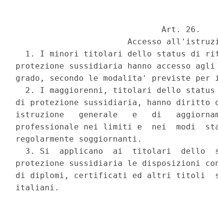
                              Art. 26. 

                       Accesso all'istruzi
  1. I minori titolari dello status di rif
protezione sussidiaria hanno accesso agli 
grado, secondo le modalita' previste per i
  2. I maggiorenni, titolari dello status 
di protezione sussidiaria, hanno diritto d
istruzione   generale   e   di   aggiornam
professionale nei limiti e  nei  modi  sta
regolarmente soggiornanti. 

  3. Si  applicano  ai  titolari  dello  s
protezione sussidiaria le disposizioni con
di diplomi, certificati ed altri titoli  s