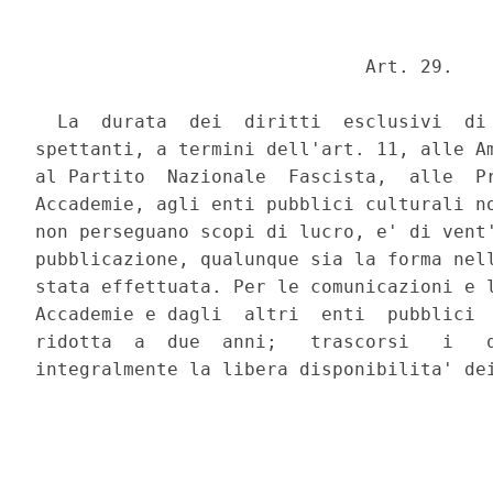
                              Art. 29. 

  La  durata  dei  diritti  esclusivi  di 
spettanti, a termini dell'art. 11, alle Am
al Partito  Nazionale  Fascista,  alle  Pr
Accademie, agli enti pubblici culturali no
non perseguano scopi di lucro, e' di vent'
pubblicazione, qualunque sia la forma nell
stata effettuata. Per le comunicazioni e l
Accademie e dagli  altri  enti  pubblici  
ridotta  a  due  anni;   trascorsi   i   q