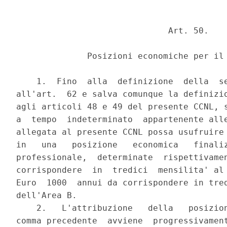
                              Art. 50.

              Posizioni economiche per il 
    1.  Fino  alla  definizione  della  se
all'art.  62 e salva comunque la definizio
agli articoli 48 e 49 del presente CCNL, s
a  tempo  indeterminato  appartenente alle
allegata al presente CCNL possa usufruire 
in   una   posizione   economica   finaliz
professionale,  determinate  rispettivamen
corrispondere  in  tredici  mensilita' al 
Euro  1000  annui da corrispondere in tred
dell'Area B.

    2.   L'attribuzione   della   posizion
comma precedente  avviene  progressivament