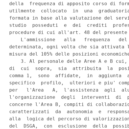
della  frequenza di apposito corso di form
utilmente  collocato  in  una  graduatoria
formata in base alla valutazione del servi
studio  posseduti  e  dei  crediti  profes
procedure di cui all'art. 48 del presente 
    L'ammissione   alla   frequenza   del 
determinata, ogni volta che sia attivata l
misura del 105% delle posizioni economiche
    3. Al personale delle Aree A e B cui, 
di  cui  sopra,  sia  attribuita  la  posi
comma 1,  sono  affidate,  in  aggiunta  a
specifico  profilo,  ulteriori e piu' comp
per   l'Area   A,  l'assistenza  agli  alu
l'organizzazione  degli  interventi  di  p
concerne l'Area B, compiti di collaborazio
caratterizzati  da  autonomia  e  responsa
alla  logica del percorso di valorizzazion
del  DSGA,  con  esclusione  della  possib