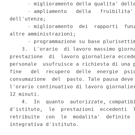
      - miglioramento della qualita' delle
      - ampliamento   della   fruibilita' 
dell'utenza;

      - miglioramento  dei  rapporti  funz
altre amministrazioni;

      - programmazione su base plurisettim
    3.  L'orario  di lavoro massimo giorna
prestazione  di  lavoro giornaliera eccede
personale  usufruisce a richiesta di una p
fine   del  recupero  delle  energie  psic
consumazione  del  pasto. Tale pausa deve 
l'orario continuativo di lavoro giornalier
12 minuti.

    4.  In  quanto  autorizzate, compatibi
d'istituto,  le  prestazioni  eccedenti  l
retribuite  con  le  modalita'  definite  