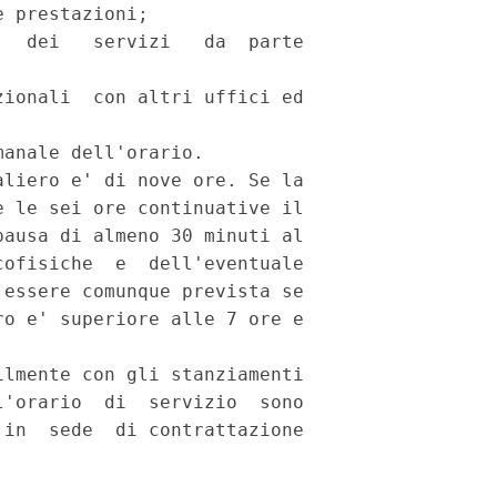
 prestazioni;

  dei   servizi   da  parte

ionali  con altri uffici ed

anale dell'orario.

liero e' di nove ore. Se la

 le sei ore continuative il

ausa di almeno 30 minuti al

ofisiche  e  dell'eventuale

essere comunque prevista se

o e' superiore alle 7 ore e

lmente con gli stanziamenti

'orario  di  servizio  sono

in  sede  di contrattazione
