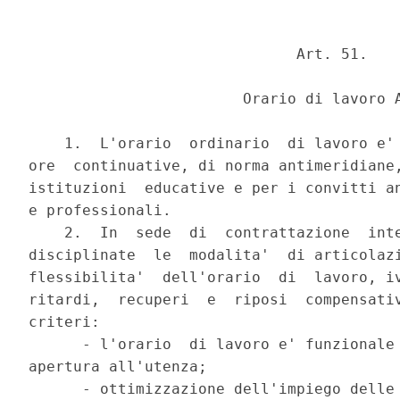
                              Art. 51.

                        Orario di lavoro A
    1.  L'orario  ordinario  di lavoro e' 
ore  continuative, di norma antimeridiane,
istituzioni  educative e per i convitti an
e professionali.

    2.  In  sede  di  contrattazione  inte
disciplinate  le  modalita'  di articolazi
flessibilita'  dell'orario  di  lavoro, iv
ritardi,  recuperi  e  riposi  compensativ
criteri:

      - l'orario  di lavoro e' funzionale 
apertura all'utenza;

      - ottimizzazione dell'impiego delle 