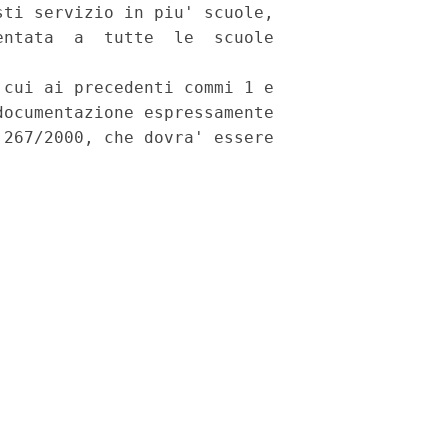
ti servizio in piu' scuole,

ntata  a  tutte  le  scuole

cui ai precedenti commi 1 e

ocumentazione espressamente

267/2000, che dovra' essere
