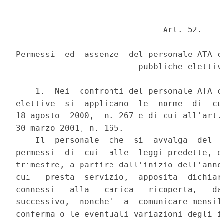
                              Art. 52.

Permessi  ed  assenze  del personale ATA c
                         pubbliche elettiv
    1.  Nei  confronti del personale ATA c
elettive  si  applicano  le  norme  di  cu
18 agosto  2000,  n. 267 e di cui all'art.
30 marzo 2001, n. 165.

    Il  personale  che  si  avvalga  del  
permessi  di  cui  alle  leggi predette, e
trimestre, a partire dall'inizio dell'anno
cui   presta  servizio,  apposita  dichiar
connessi   alla   carica   ricoperta,   da
successivo,  nonche'  a  comunicare mensil
conferma o le eventuali variazioni degli i