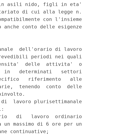
n asili nido, figli in eta'

ariato di cui alla legge n.

mpatibilmente con l'insieme

 anche conto delle esigenze

nale  dell'orario di lavoro

evedibili periodi nei quali

nsita'  delle  attivita'  o

 in   determinati   settori

cifico   riferimento   alle

rie,  tenendo  conto  delle

involto.

di  lavoro plurisettimanale

:

io   di   lavoro  ordinario

 un massimo di 6 ore per un

ne continuative;
