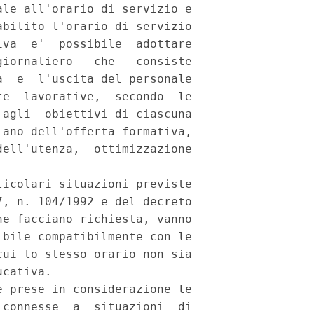
le all'orario di servizio e

bilito l'orario di servizio

va  e'  possibile  adottare

iornaliero   che   consiste

  e  l'uscita del personale

e  lavorative,  secondo  le

agli  obiettivi di ciascuna

ano dell'offerta formativa,

ell'utenza,  ottimizzazione

icolari situazioni previste

, n. 104/1992 e del decreto

e facciano richiesta, vanno

bile compatibilmente con le

ui lo stesso orario non sia

cativa.

 prese in considerazione le

connesse  a  situazioni  di
