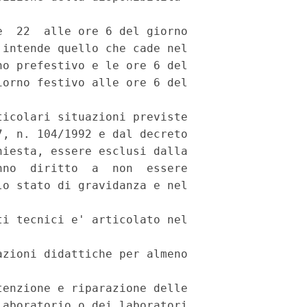
  22  alle ore 6 del giorno

intende quello che cade nel

o prefestivo e le ore 6 del

orno festivo alle ore 6 del

icolari situazioni previste

, n. 104/1992 e dal decreto

iesta, essere esclusi dalla

no  diritto  a  non  essere

o stato di gravidanza e nel

i tecnici e' articolato nel

zioni didattiche per almeno

enzione e riparazione delle

aboratorio o dei laboratori
