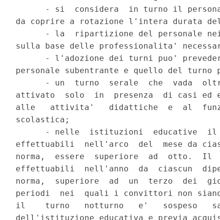
      - si  considera  in turno il persona
da coprire a rotazione l'intera durata del
      - la  ripartizione del personale nei
sulla base delle professionalita' necessar
      - l'adozione dei turni puo' preveder
personale subentrante e quello del turno p
      - un  turno  serale  che  vada  oltr
attivato  solo  in  presenza  di casi ed e
alle   attivita'   didattiche  e  al  funz
scolastica;

      - nelle  istituzioni  educative  il 
effettuabili  nell'arco  del  mese da cias
norma,  essere  superiore  ad  otto.  Il  
effettuabili  nell'anno  da  ciascun  dipe
norma,  superiore  ad  un  terzo  dei  gio
periodi  nei  quali i convittori non siano
il    turno   notturno   e'   sospeso   sa
dell'istituzione educativa e previa acquis