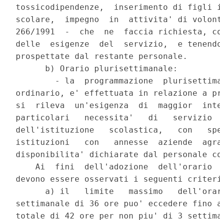
tossicodipendenze,  inserimento di figli i
scolare,  impegno  in  attivita' di volont
266/1991  -  che  ne  faccia richiesta, co
delle  esigenze  del  servizio,  e tenendo
prospettate dal restante personale.

      b) Orario plurisettimanale:

        - la  programmazione  plurisettima
ordinario, e' effettuata in relazione a pr
si  rileva  un'esigenza  di  maggior  inte
particolari   necessita'   di   servizio  
dell'istituzione   scolastica,   con   spe
istituzioni   con   annesse  aziende  agra
disponibilita' dichiarate dal personale co
    Ai  fini  dell'adozione  dell'orario  
devono essere osservati i seguenti criteri
      a) il   limite   massimo   dell'orar
settimanale di 36 ore puo' eccedere fino a
totale di 42 ore per non piu' di 3 settima