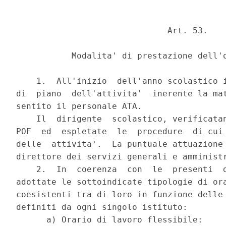
                              Art. 53.

           Modalita' di prestazione dell'o
    1.  All'inizio  dell'anno scolastico i
di  piano  dell'attivita'  inerente la mat
sentito il personale ATA.

    Il  dirigente  scolastico, verificatan
POF  ed  espletate  le  procedure  di cui 
delle  attivita'.  La puntuale attuazione 
direttore dei servizi generali e amministr
    2.  In  coerenza  con  le  presenti  d
adottate le sottoindicate tipologie di ora
coesistenti tra di loro in funzione delle 
definiti da ogni singolo istituto:

      a) Orario di lavoro flessibile:
