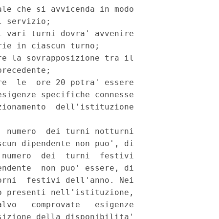
le che si avvicenda in modo

 servizio;

 vari turni dovra' avvenire

ie in ciascun turno;

e la sovrapposizione tra il

recedente;

e  le  ore 20 potra' essere

sigenze specifiche connesse

ionamento  dell'istituzione

 numero  dei turni notturni

cun dipendente non puo', di

numero  dei  turni  festivi

ndente  non puo' essere, di

rni  festivi dell'anno. Nei

 presenti nell'istituzione,

lvo   comprovate   esigenze

izione della disponibilita'
