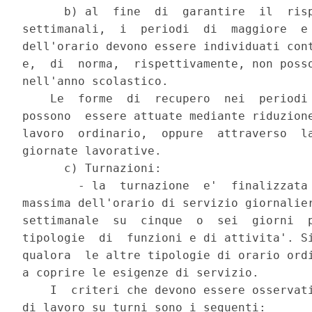
      b) al  fine  di  garantire  il  risp
settimanali,  i  periodi  di  maggiore  e 
dell'orario devono essere individuati cont
e,  di  norma,  rispettivamente, non posso
nell'anno scolastico.

    Le  forme  di  recupero  nei  periodi 
possono  essere attuate mediante riduzione
lavoro  ordinario,  oppure  attraverso  la
giornate lavorative.

      c) Turnazioni:

        - la  turnazione  e'  finalizzata 
massima dell'orario di servizio giornalier
settimanale  su  cinque  o  sei  giorni  p
tipologie  di  funzioni e di attivita'. Si
qualora  le altre tipologie di orario ordi
a coprire le esigenze di servizio.

    I  criteri che devono essere osservati
di lavoro su turni sono i seguenti:
