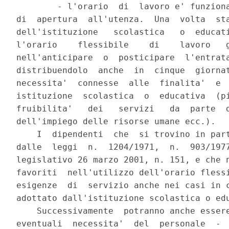
        - l'orario  di  lavoro e' funziona
di  apertura  all'utenza.  Una  volta  sta
dell'istituzione   scolastica   o  educati
l'orario    flessibile    di    lavoro   g
nell'anticipare  o  posticipare  l'entrata
distribuendolo  anche  in  cinque  giornat
necessita'  connesse  alle  finalita'  e  
istituzione  scolastica  o  educativa  (pi
fruibilita'   dei   servizi   da  parte  d
dell'impiego delle risorse umane ecc.).

    I  dipendenti  che  si trovino in part
dalle  leggi  n.  1204/1971,  n.  903/1977
legislativo 26 marzo 2001, n. 151, e che n
favoriti  nell'utilizzo dell'orario flessi
esigenze  di  servizio anche nei casi in c
adottato dall'istituzione scolastica o edu
    Successivamente  potranno anche essere
eventuali  necessita'  del  personale  -  