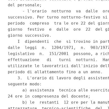
del personale;

      - l'orario  notturno  va  dalle  ore
successivo. Per turno notturno-festivo si 
periodo  compreso  tra le ore 22 del giorn
giorno  festivo  e  dalle  ore  22  del gi
giorno successivo.

    I  dipendenti  che  si trovino in part
dalle  leggi  n.  1204/1971,  n.  903/1977
legislativo  n.  151/2001  possono, a rich
effettuazione   di   turni  notturni.  Han
utilizzate le lavoratrici dall'inizio dell
periodo di allattamento fino a un anno.

    3.  L'orario di lavoro degli assistent
seguente modo:

      a) assistenza  tecnica alle esercita
24 ore in compresenza del docente;

      b) le  restanti  12 ore per la manut
attrezzature  tecnico-scientifiche  del  l