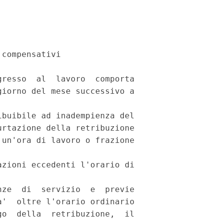
compensativi

resso  al  lavoro  comporta

iorno del mese successivo a



buibile ad inadempienza del

rtazione della retribuzione

un'ora di lavoro o frazione

zioni eccedenti l'orario di

ze  di  servizio  e  previe

'  oltre l'orario ordinario

o  della  retribuzione,  il
