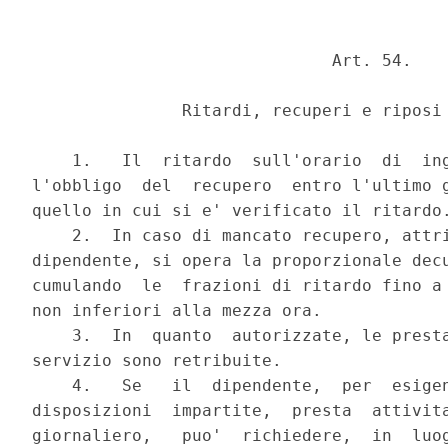
                              Art. 54.

               Ritardi, recuperi e riposi 
    1.   Il  ritardo  sull'orario  di  ing
l'obbligo  del  recupero  entro l'ultimo g
quello in cui si e' verificato il ritardo.
    2.  In caso di mancato recupero, attri
dipendente, si opera la proporzionale decu
cumulando  le  frazioni di ritardo fino a 
non inferiori alla mezza ora.

    3.  In  quanto  autorizzate, le presta
servizio sono retribuite.

    4.   Se   il  dipendente,  per  esigen
disposizioni  impartite,  presta  attivita
giornaliero,   puo'  richiedere,  in  luog