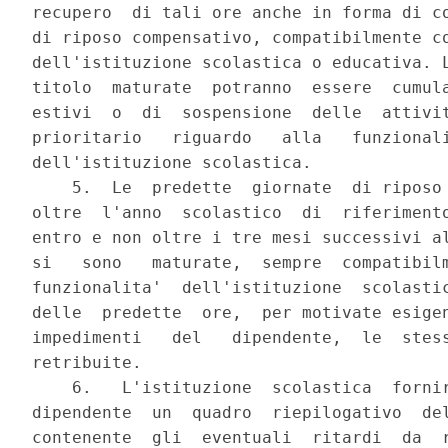
recupero  di tali ore anche in forma di co
di riposo compensativo, compatibilmente co
dell'istituzione scolastica o educativa. L
titolo  maturate  potranno  essere  cumula
estivi  o  di  sospensione  delle  attivit
prioritario   riguardo   alla   funzionali
dell'istituzione scolastica.

    5.  Le  predette  giornate  di riposo 
oltre  l'anno  scolastico  di  riferimento
entro e non oltre i tre mesi successivi al
si   sono   maturate,  sempre  compatibilm
funzionalita'  dell'istituzione  scolastic
delle  predette  ore,  per motivate esigen
impedimenti   del   dipendente,  le  stess
retribuite.

    6.   L'istituzione  scolastica  fornir
dipendente  un  quadro  riepilogativo  del
contenente  gli  eventuali  ritardi  da  r