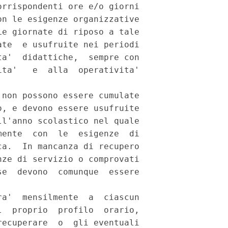
rrispondenti ore e/o giorni

n le esigenze organizzative

e giornate di riposo a tale

te  e usufruite nei periodi

a'  didattiche,  sempre con

ta'   e  alla  operativita'

non possono essere cumulate

, e devono essere usufruite

l'anno scolastico nel quale

ente  con  le  esigenze  di

a.  In mancanza di recupero

ze di servizio o comprovati

e  devono  comunque  essere

a'  mensilmente  a  ciascun

  proprio  profilo  orario,

ecuperare  o  gli eventuali
