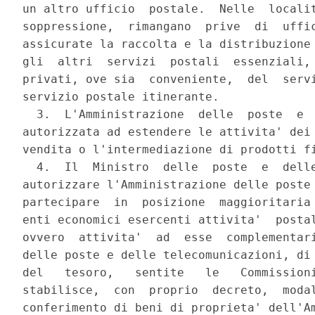
un altro ufficio  postale.  Nelle  localit
soppressione,  rimangano  prive  di  uffic
assicurate la raccolta e la distribuzione 
gli  altri  servizi  postali  essenziali, 
privati, ove sia  conveniente,  del  servi
servizio postale itinerante.

  3.  L'Amministrazione  delle  poste  e  
autorizzata ad estendere le attivita' dei 
vendita o l'intermediazione di prodotti fi
  4.  Il  Ministro  delle  poste  e  delle
autorizzare l'Amministrazione delle poste 
partecipare  in  posizione  maggioritaria 
enti economici esercenti attivita'  postal
ovvero  attivita'  ad  esse  complementari
delle poste e delle telecomunicazioni, di 
del   tesoro,   sentite   le   Commissioni
stabilisce,  con  proprio  decreto,  modal
conferimento di beni di proprieta' dell'Am