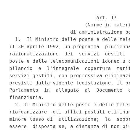
                              Art. 17.

                          (Norme in materi
                     di amministrazione po
  1.  Il Ministro delle poste e delle tele
il 30 aprile 1992, un programma  plurienna
razionalizzazione  dei  servizi  gestiti  
poste e delle telecomunicazioni idoneo a c
bilancio  e  l'integrale  copertura  tarif
servizi gestiti, con progressiva eliminazi
previsti dalla vigente legislazione. Il pr
Parlamento  in  allegato  al  Documento  d
finanziaria.

  2. Il Ministro delle poste e delle telec
riorganizzare  gli uffici postali eliminan
minore tasso di  utilizzazione;  la  soppr
essere  disposta se, a distanza di non piu