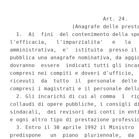
                              Art. 24.

                    (Anagrafe delle presta
  1.  Ai  fini  del contenimento della spe
l'efficacia,   l'imparzialita'   e   la   
amministrativa,  e'  istituita  presso il 
pubblica una anagrafe nominativa, da aggio
dovranno  essere  indicati tutti gli incar
compresi nei compiti e doveri d'ufficio,  
ricevuti  da  tutto  il  personale  delle 
compresi i magistrati e il personale della
  2. Gli incarichi di cui al comma  1  rig
collaudi di opere pubbliche, i consigli di
sindacali,  dei revisori dei conti in enti
e ogni altro tipo di prestazione professio
  3. Entro il 30 aprile 1992 il Ministro  
predispone   un  piano  pluriennale,  da  