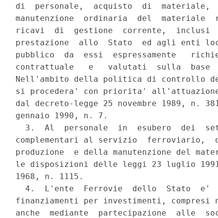
di  personale,  acquisto  di  materiale,  
manutenzione  ordinaria  del  materiale  r
ricavi  di  gestione  corrente,  inclusi  
prestazione  allo  Stato  ed agli enti loc
pubblico  da  essi  espressamente   richie
contrattuale   e   valutati  sulla  base  
Nell'ambito della politica di controllo de
si procedera' con priorita' all'attuazione
dal decreto-legge 25 novembre 1989, n. 381
gennaio 1990, n. 7.

  3.  Al  personale  in  esubero  dei  set
complementari al servizio  ferroviario,  o
produzione  e della manutenzione del mater
le disposizioni delle leggi 23 luglio 1991
1968, n. 1115.

  4.  L'ente  Ferrovie  dello  Stato  e'  
finanziamenti per investimenti, compresi n
anche  mediante  partecipazione  alle  soc