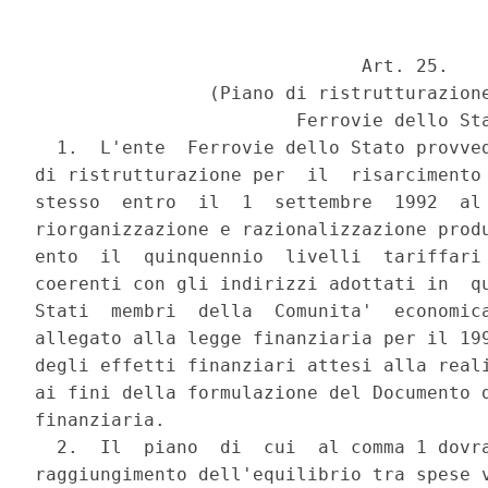
                              Art. 25.

                (Piano di ristrutturazione
                        Ferrovie dello Sta
  1.  L'ente  Ferrovie dello Stato provved
di ristrutturazione per  il  risarcimento 
stesso  entro  il  1  settembre  1992  al
riorganizzazione e razionalizzazione produ
ento  il  quinquennio  livelli  tariffari 
coerenti con gli indirizzi adottati in  qu
Stati  membri  della  Comunita'  economica
allegato alla legge finanziaria per il 199
degli effetti finanziari attesi alla reali
ai fini della formulazione del Documento d
finanziaria.

  2.  Il  piano  di  cui  al comma 1 dovra
raggiungimento dell'equilibrio tra spese v