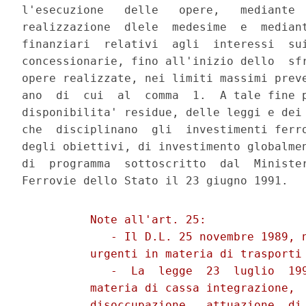
l'esecuzione   delle   opere,   mediante  
realizzazione  dlele  medesime  e  mediant
finanziari  relativi  agli  interessi  sui
concessionarie, fino all'inizio dello  sfr
opere realizzate, nei limiti massimi preve
ano  di  cui  al  comma  1.  A tale fine p
disponibilita' residue, delle leggi e dei 
che  disciplinano  gli  investimenti ferro
degli obiettivi, di investimento globalmen
di  programma  sottoscritto  dal  Minister
          Note all'art. 25:

             - Il D.L. 25 novembre 1989, n
          urgenti in materia di trasporti 
             -  La  legge  23  luglio  199
          materia di cassa integrazione,  
          disoccupazione,  attuazione  di 