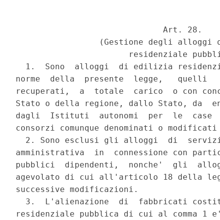
                              Art. 28.

                 (Gestione degli alloggi d
                       residenziale pubbli
  1.  Sono  alloggi  di edilizia residenzi
norme  della  presente  legge,   quelli   
recuperati,  a  totale  carico  o con conc
Stato o della regione, dallo Stato, da  en
dagli  Istituti  autonomi  per  le  case  
consorzi comunque denominati o modificati 
  2. Sono esclusi gli alloggi  di  servizi
amministrativa  in  connessione con partic
pubblici  dipendenti,  nonche'  gli  allog
agevolato di cui all'articolo 18 della leg
successive modificazioni.

  3.  L'alienazione  di  fabbricati costit
residenziale pubblica di cui al comma 1 e'