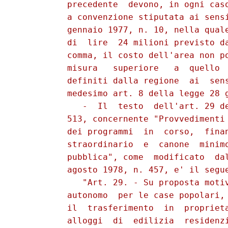
          precedente  devono, in ogni caso
          a convenzione stiputata ai sensi
          gennaio 1977, n. 10, nella quale
          di  lire  24 milioni previsto da
          comma, il costo dell'area non po
          misura   superiore   a  quello  
          definiti dalla regione  ai  sens
          medesimo art. 8 della legge 28 g
             -  Il  testo  dell'art. 29 de
          513, concernente "Provvedimenti 
          dei programmi  in  corso,  finan
          straordinario  e  canone  minimo
          pubblica", come  modificato  dal
          agosto 1978, n. 457, e' il segue
             "Art. 29. - Su proposta motiv
          autonomo  per le case popolari, 
          il  trasferimento  in  proprieta
          alloggi  di  edilizia  residenzi