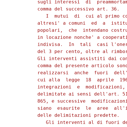
          sugli interessi  di  preammortam
          comma del successivo art. 36.

             I  mutui  di  cui al primo co
          altresi' a comuni  ed  a  istitu
          popolari,  che  intendano costru
          in locazione nonche' a cooperati
          indivisa.  In  tali  casi l'oner
          del 3 per cento, oltre al rimbor
          Gli interventi assistiti dai con
          comma del presente articolo sono
          realizzarsi  anche  fuori  dell'
          cui alla  legge  18  aprile  196
          integrazioni  e  modificazioni, 
          delimitate ai sensi dell'art. 51
          865, e successive  modificazioni
          siano  esaurite  le  aree  all'i
          delle delimitazioni predette.

             Gli interventi al di fuori de