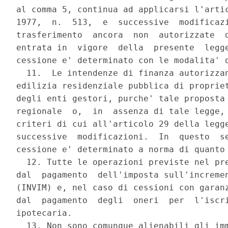
al comma 5, continua ad applicarsi l'artic
1977,  n.  513,  e  successive  modificazi
trasferimento  ancora  non  autorizzate  d
entrata in  vigore  della  presente  legge
cessione e' determinato con le modalita' d
  11.  Le intendenze di finanza autorizzan
edilizia residenziale pubblica di propriet
degli enti gestori, purche' tale proposta 
regionale  o,  in  assenza di tale legge, 
criteri di cui all'articolo 29 della legge
successive  modificazioni.  In  questo  se
cessione e' determinato a norma di quanto 
  12. Tutte le operazioni previste nel pre
dal  pagamento  dell'imposta sull'incremen
(INVIM) e, nel caso di cessioni con garanz
dal  pagamento  degli  oneri  per  l'iscri
ipotecaria.

  13. Non sono comunque alienabili gli imm