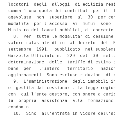
locatari  degli  alloggi  di edilizia resi
comma 1 una quota dei contributi per il  f
agevolata  non  superiore  al  30  per cen
modalita' per l'accesso  ai  mutui  sono  
Ministro dei lavori pubblici, di concerto 
  8.  Per  tutte le modalita' di cessione 
valore catastale di cui al decreto  del  M
settembre  1991,  pubblicato  nel suppleme
Gazzetta Ufficiale n.  229  del  30  sette
determinazione  delle  tariffe di estimo d
bane  per   l'intero   territorio   nazion
aggiornamenti. Sono escluse riduzioni di c
  9.  L'amministrazione  degli immobili in
e' gestita dai cessionari. La legge region
con  cui l'ente gestore, con onere a caric
la  propria  assistenza  alla  formazione 
condomini.

  10.  Sino  all'entrata in vigore dell'ap