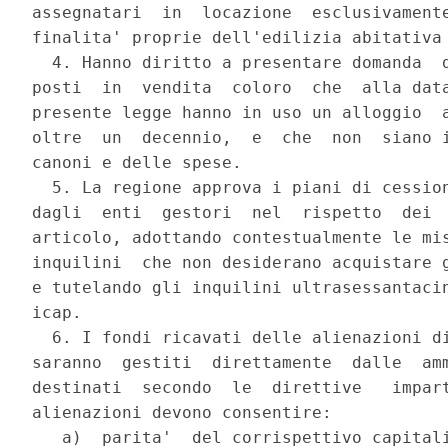
assegnatari  in  locazione  esclusivamente
finalita' proprie dell'edilizia abitativa 
  4. Hanno diritto a presentare domanda  d
posti  in  vendita  coloro  che  alla data
presente legge hanno in uso un alloggio  a
oltre  un  decennio,  e  che  non  siano i
canoni e delle spese.

  5. La regione approva i piani di cession
dagli  enti  gestori  nel  rispetto  dei  
articolo, adottando contestualmente le mis
inquilini  che non desiderano acquistare g
e tutelando gli inquilini ultrasessantacin
icap.

  6. I fondi ricavati delle alienazioni di
saranno  gestiti  direttamente  dalle  amm
destinati  secondo  le  direttive   impart
alienazioni devono consentire:

   a)  parita'  del corrispettivo capitali