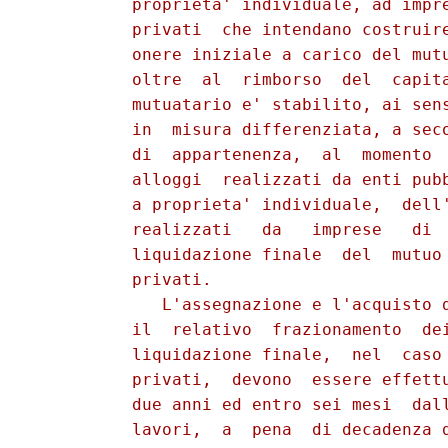
          proprieta' individuale, ad impre
          privati  che intendano costruire
          onere iniziale a carico del mutu
          oltre  al  rimborso  del  capita
          mutuatario e' stabilito, ai sens
          in  misura differenziata, a seco
          di  appartenenza,  al  momento  
          alloggi  realizzati da enti pubb
          a proprieta' individuale,  dell'
          realizzati   da   imprese   di  
          liquidazione finale  del  mutuo 
          privati.

             L'assegnazione e l'acquisto d
          il  relativo  frazionamento  dei
          liquidazione finale,  nel  caso 
          privati,  devono  essere effettu
          due anni ed entro sei mesi  dall
          lavori,  a  pena  di decadenza d