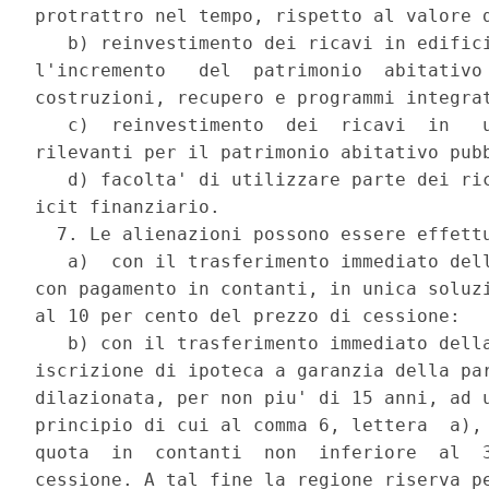
protrattro nel tempo, rispetto al valore d
   b) reinvestimento dei ricavi in edifici
l'incremento   del  patrimonio  abitativo 
costruzioni, recupero e programmi integrat
   c)  reinvestimento  dei  ricavi  in   u
rilevanti per il patrimonio abitativo pubb
   d) facolta' di utilizzare parte dei ric
icit finanziario.

  7. Le alienazioni possono essere effettu
   a)  con il trasferimento immediato dell
con pagamento in contanti, in unica soluzi
al 10 per cento del prezzo di cessione:

   b) con il trasferimento immediato della
iscrizione di ipoteca a garanzia della par
dilazionata, per non piu' di 15 anni, ad u
principio di cui al comma 6, lettera  a), 
quota  in  contanti  non  inferiore  al  3
cessione. A tal fine la regione riserva pe