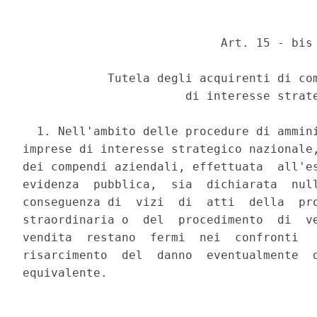
                            Art. 15 - bis 
            Tutela degli acquirenti di com
                       di interesse strate
  1. Nell'ambito delle procedure di ammini
imprese di interesse strategico nazionale,
dei compendi aziendali, effettuata  all'es
evidenza  pubblica,  sia  dichiarata  null
conseguenza di  vizi  di  atti  della  pro
straordinaria o  del  procedimento  di  ve
vendita  restano  fermi  nei  confronti   
risarcimento  del  danno  eventualmente  d