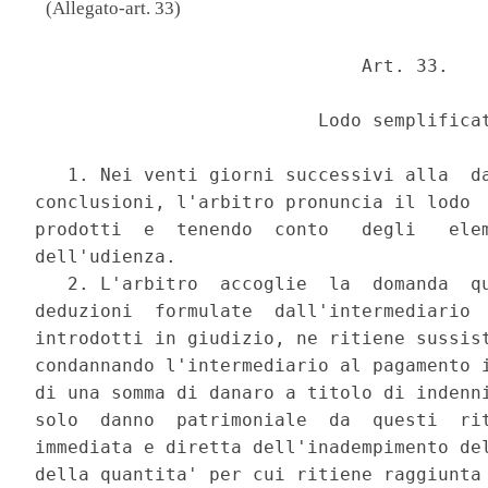
(Allegato-art. 33)
                              Art. 33. 

                          Lodo semplificat
   1. Nei venti giorni successivi alla  da
conclusioni, l'arbitro pronuncia il lodo  
prodotti  e  tenendo  conto   degli   elem
dell'udienza. 

   2. L'arbitro  accoglie  la  domanda  qu
deduzioni  formulate  dall'intermediario  
introdotti in giudizio, ne ritiene sussist
condannando l'intermediario al pagamento i
di una somma di danaro a titolo di indenni
solo  danno  patrimoniale  da  questi  rit
immediata e diretta dell'inadempimento del
della quantita' per cui ritiene raggiunta 