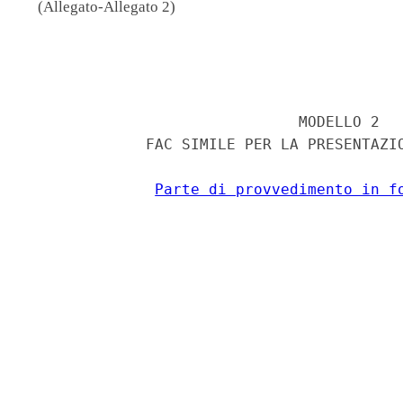
(Allegato-Allegato 2)
                                          
                              MODELLO 2 

             FAC SIMILE PER LA PRESENTAZIO
Parte di provvedimento in f