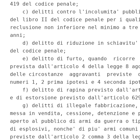
419 del codice penale; 

    c) delitti contro l'incolumita' pubbli
del libro II del codice penale per i quali
reclusione non inferiore nel minimo a tre 
anni; 

    d) delitto di riduzione in schiavitu' 
del codice penale; 

    e) delitto di furto, quando  ricorre  
prevista dall'articolo 4 della legge 8 ago
delle circostanze  aggravanti  previste  d
numeri 1, 2 prima ipotesi e 4 seconda ipot
    f) delitto di rapina previsto dall'art
e di estorsione previsto dall'articolo 629
    g) delitti di illegale fabbricazione, 
messa in vendita, cessione, detenzione e p
aperto al pubblico di armi da guerra o tip
di esplosivi, nonche' di piu' armi comuni 
previste dall'articolo 2 comma 3 della leg