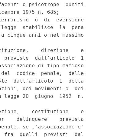
acenti o psicotrope  puniti

cembre 1975 n. 685; 

errorismo  o  di  eversione

legge  stabilisce  la  pena

a cinque anni o nel massimo

ituzione,    direzione    e

 previste  dall'articolo  1

ssociazione di tipo mafioso

del  codice  penale,  delle

te  dall'articolo  1  della

zioni, dei movimenti o  dei

 legge 20  giugno  1952  n.

zione,    costituzione    e

r    delinquere    prevista

enale, se l'associazione e'

 fra  quelli  previsti  dal
