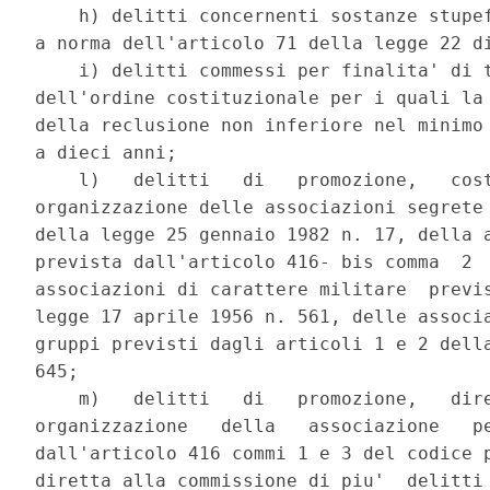
    h) delitti concernenti sostanze stupef
a norma dell'articolo 71 della legge 22 di
    i) delitti commessi per finalita' di t
dell'ordine costituzionale per i quali la 
della reclusione non inferiore nel minimo 
a dieci anni; 

    l)   delitti   di   promozione,   cost
organizzazione delle associazioni segrete 
della legge 25 gennaio 1982 n. 17, della a
prevista dall'articolo 416- bis comma  2  
associazioni di carattere militare  previs
legge 17 aprile 1956 n. 561, delle associa
gruppi previsti dagli articoli 1 e 2 della
645; 

    m)   delitti   di   promozione,   dire
organizzazione   della   associazione   pe
dall'articolo 416 commi 1 e 3 del codice p
diretta alla commissione di piu'  delitti 