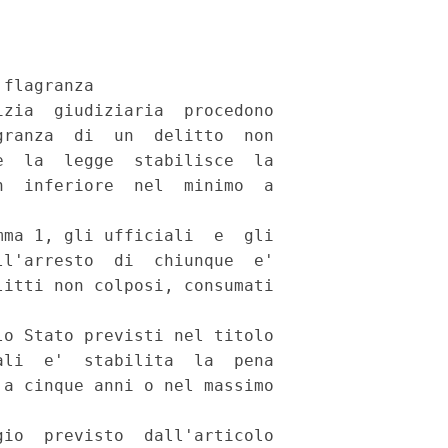
flagranza 

zia  giudiziaria  procedono

ranza  di  un  delitto  non

  la  legge  stabilisce  la

  inferiore  nel  minimo  a

ma 1, gli ufficiali  e  gli

l'arresto  di  chiunque  e'

itti non colposi, consumati

o Stato previsti nel titolo

li  e'  stabilita  la  pena

a cinque anni o nel massimo

io  previsto  dall'articolo
