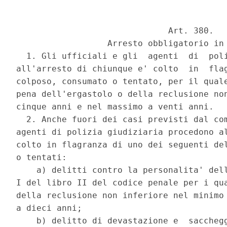
                              Art. 380. 

                  Arresto obbligatorio in 
  1. Gli ufficiali e gli  agenti  di  poli
all'arresto di chiunque e' colto  in  flag
colposo, consumato o tentato, per il quale
pena dell'ergastolo o della reclusione non
cinque anni e nel massimo a venti anni. 

  2. Anche fuori dei casi previsti dal com
agenti di polizia giudiziaria procedono al
colto in flagranza di uno dei seguenti del
o tentati: 

    a) delitti contro la personalita' dell
I del libro II del codice penale per i qua
della reclusione non inferiore nel minimo 
a dieci anni; 

    b) delitto di devastazione e  sacchegg