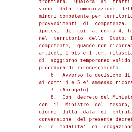
          frontiera.  Qualora  si  tratti 
          viene  data  comunicazione  dell
          minori competente per territorio
          provvedimenti  di  competenza.  
          ipotesi  di  cui  al comma 4, lo
          nel  territorio  dello  Stato. I
          competente,  quando non ricorran
          articoli 1-bis e 1-ter, rilascia
          di  soggiorno temporaneo valido 
          procedura di riconoscimento.

              6.  Avverso la decisione di 
          ai commi 4 e 5 e' ammesso ricors
              7. (Abrogato).

              8.  Con  decreto del Ministr
          con  il  Ministro  del  tesoro, 
          giorni  dalla  data  di  entrata
          conversione  del presente decret
          e  le  modalita'  di  erogazione