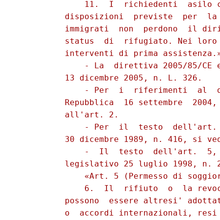
              11.  I  richiedenti  asilo c
          disposizioni  previste  per  la 
          immigrati  non  perdono  il diri
          status  di  rifugiato. Nei loro 
          interventi di prima assistenza.»
              - La  direttiva 2005/85/CE e
          13 dicembre 2005, n. L. 326.

              - Per  i  riferimenti  al  d
          Repubblica  16 settembre  2004, 
          all'art. 2.

              - Per  il  testo  dell'art. 
          30 dicembre 1989, n. 416, si ved
              -  Il  testo  dell'art.  5, 
          legislativo 25 luglio 1998, n. 2
              «Art. 5 (Permesso di soggior
              6.  Il  rifiuto  o  la revoc
          possono  essere altresi' adottat
          o  accordi internazionali, resi 