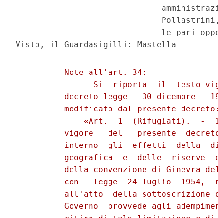
                              amministrazi
                              Pollastrini,
                              le pari oppo
          Note all'art. 34:

              - Si  riporta  il  testo vig
          decreto-legge   30 dicembre   19
          modificato dal presente decreto:
              «Art.  1  (Rifugiati).  -  1
          vigore   del   presente  decreto
          interno  gli  effetti  della  di
          geografica  e  delle  riserve  d
          della convenzione di Ginevra del
          con   legge  24 luglio  1954,  n
          all'atto  della sottoscrizione d
          Governo  provvede agli adempimen