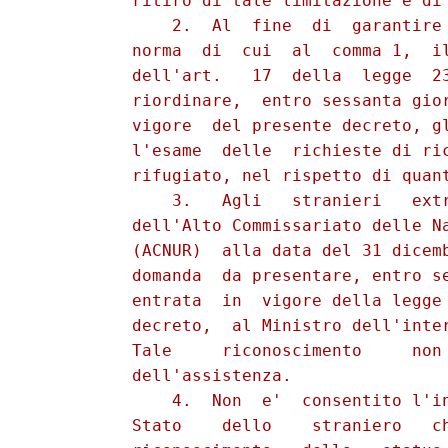
          ritiro di tale limitazione e di 
              2.  Al  fine  di  garantire 
          norma  di  cui  al  comma 1,  il
          dell'art.   17  della  legge  23
          riordinare,  entro sessanta gior
          vigore  del presente decreto, gl
          l'esame  delle  richieste di ric
          rifugiato, nel rispetto di quant
              3.   Agli   stranieri   extr
          dell'Alto Commissariato delle Na
          (ACNUR)  alla data del 31 dicemb
          domanda  da presentare, entro se
          entrata  in  vigore della legge 
          decreto,  al Ministro dell'inter
          Tale     riconoscimento     non 
          dell'assistenza.

              4.  Non  e'  consentito l'in
          Stato    dello    straniero   ch