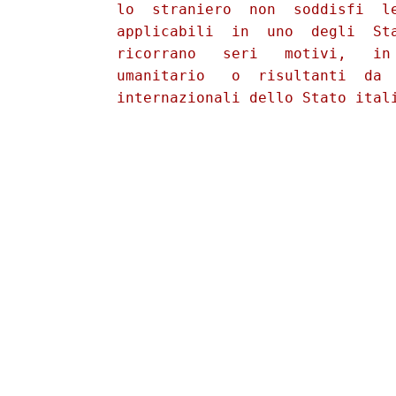
          lo  straniero  non  soddisfi  le
          applicabili  in  uno  degli  Sta
          ricorrano   seri   motivi,   in 
          umanitario   o  risultanti  da  