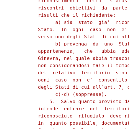
          riconoscimento   dello   status 
          riscontri  obiettivi  da  parte 
          risulti che il richiedente:

                a) sia  stato  gia'  ricon
          Stato.  In  ogni  caso  non  e' 
          verso uno degli Stati di cui all
                b) provenga  da  uno  Stat
          appartenenza,   che   abbia  ade
          Ginevra, nel quale abbia trascor
          non considerandosi tale il tempo
          del  relativo  territorio  sino 
          ogni  caso  non  e'  consentito 
          degli Stati di cui all'art. 7, c
                c)-d) (soppresse).

              5.  Salvo quanto previsto da
          intende  entrare  nel  territori
          riconosciuto  rifugiato  deve ri
          in  quanto possibile, documentat