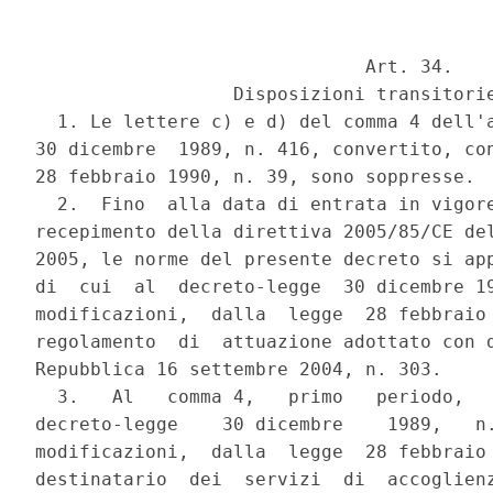
                              Art. 34.

                  Disposizioni transitorie
  1. Le lettere c) e d) del comma 4 dell'a
30 dicembre  1989, n. 416, convertito, con
28 febbraio 1990, n. 39, sono soppresse.

  2.  Fino  alla data di entrata in vigore
recepimento della direttiva 2005/85/CE del
2005, le norme del presente decreto si app
di  cui  al  decreto-legge  30 dicembre 19
modificazioni,  dalla  legge  28 febbraio 
regolamento  di  attuazione adottato con d
Repubblica 16 settembre 2004, n. 303.

  3.   Al   comma 4,   primo   periodo,   
decreto-legge    30 dicembre    1989,   n.
modificazioni,  dalla  legge  28 febbraio 
destinatario  dei  servizi  di  accoglienz