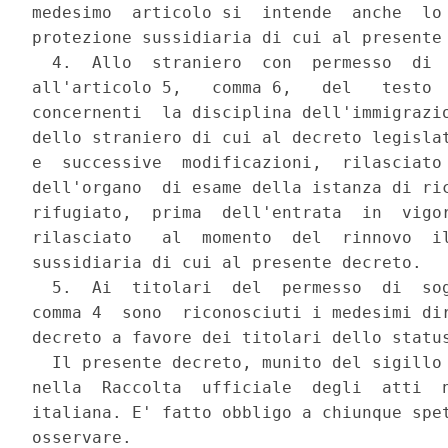
medesimo  articolo si  intende  anche  lo 
protezione sussidiaria di cui al presente 
  4.  Allo  straniero  con  permesso  di  
all'articolo 5,   comma 6,   del   testo  
concernenti  la disciplina dell'immigrazio
dello straniero di cui al decreto legislat
e  successive  modificazioni,  rilasciato 
dell'organo  di esame della istanza di ric
rifugiato,  prima  dell'entrata  in  vigor
rilasciato   al  momento  del  rinnovo  il
sussidiaria di cui al presente decreto.

  5.  Ai  titolari  del  permesso  di  sog
comma 4  sono  riconosciuti i medesimi dir
decreto a favore dei titolari dello status
  Il presente decreto, munito del sigillo 
nella  Raccolta  ufficiale  degli  atti  n
italiana. E' fatto obbligo a chiunque spet
osservare.
