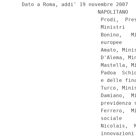
    Dato a Roma, addi' 19 novembre 2007

                             NAPOLITANO

                              Prodi,  Pres
                              Ministri

                              Bonino,   Mi
                              europee

                              Amato, Minis
                              D'Alema, Min
                              Mastella, Mi
                              Padoa  Schio
                              e delle fina
                              Turco, Minis
                              Damiano,  Mi
                              previdenza s
                              Ferrero,  Mi
                              sociale

                              Nicolais,  M
                              innovazioni 