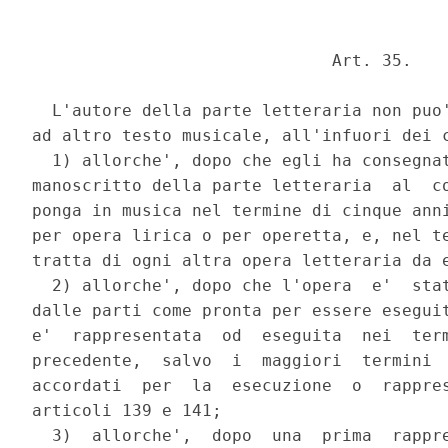
                              Art. 35. 

  L'autore della parte letteraria non puo'
ad altro testo musicale, all'infuori dei c
  1) allorche', dopo che egli ha consegnat
manoscritto della parte letteraria  al  co
ponga in musica nel termine di cinque anni
per opera lirica o per operetta, e, nel te
tratta di ogni altra opera letteraria da e
  2) allorche', dopo che l'opera  e'  stat
dalle parti come pronta per essere eseguit
e'  rappresentata  od  eseguita  nei  term
precedente,  salvo  i  maggiori  termini  
accordati  per  la  esecuzione  o  rappres
articoli 139 e 141; 

  3)  allorche',  dopo  una  prima  rappre