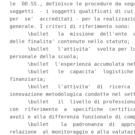
le  OO.SS., definisce le procedure da segu
soggetti  - i soggetti qualificati di cui 
per  se'  accreditati - per la realizzazio
generale. I criteri di riferimento sono:

      \bullet   la  missione  dell'ente  o
delle finalita' contenute nello statuto;

      \bullet   l'attivita'  svolta per lo
personale della scuola;

      \bullet  l'esperienza accumulata nel
      \bullet   le  capacita'  logistiche 
finanziaria;

      \bullet   l'attivita'  di  ricerca  
innovazione metodologica condotte nel sett
      \bullet   il  livello di professiona
con  riferimento  a  specifiche  certifica
avuti e alla differenza funzionale di comp
      \bullet    la  padronanza  di  appro
relazione  al monitoraggio e alla valutazi