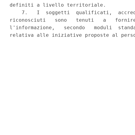
definiti a livello territoriale.

    7.   I  soggetti  qualificati,  accred
riconosciuti   sono   tenuti   a   fornire
l'informazione,   secondo   moduli  standa