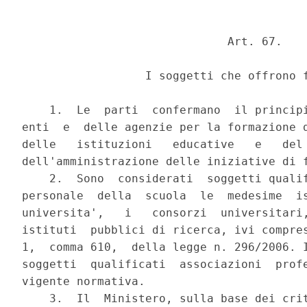
                              Art. 67.

                  I soggetti che offrono f
    1.  Le  parti  confermano  il principi
enti  e  delle agenzie per la formazione d
delle   istituzioni   educative   e   del 
dell'amministrazione delle iniziative di f
    2.  Sono  considerati  soggetti qualif
personale  della  scuola  le  medesime  is
universita',   i   consorzi  universitari,
istituti  pubblici di ricerca, ivi compres
1,  comma 610,  della legge n. 296/2006. I
soggetti  qualificati  associazioni  profe
vigente normativa.

    3.  Il  Ministero, sulla base dei crit