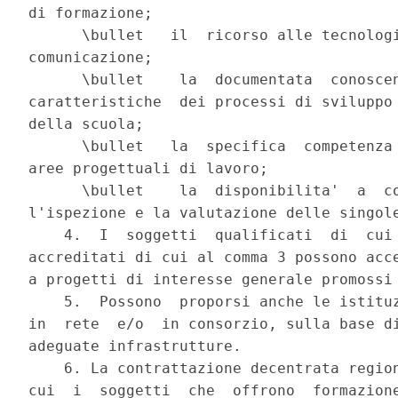
di formazione;

      \bullet   il  ricorso alle tecnologi
comunicazione;

      \bullet    la  documentata  conoscen
caratteristiche  dei processi di sviluppo 
della scuola;

      \bullet   la  specifica  competenza 
aree progettuali di lavoro;

      \bullet    la  disponibilita'  a  co
l'ispezione e la valutazione delle singole
    4.  I  soggetti  qualificati  di  cui 
accreditati di cui al comma 3 possono acce
a progetti di interesse generale promossi 
    5.  Possono  proporsi anche le istituz
in  rete  e/o  in consorzio, sulla base di
adeguate infrastrutture.

    6. La contrattazione decentrata region
cui  i  soggetti  che  offrono  formazione