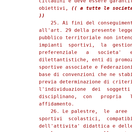
          cittadini e deve essere garantit
          obiettivi, 
(( a tutte le societa
          ))
              25. Ai fini del conseguiment
          all'art. 29 della presente legge
          pubblico territoriale non intend
          impianti  sportivi,  la  gestion
          preferenziale   a   societa'   e
          dilettantistiche, enti di promoz
          sportive associate e Federazioni
          base di convenzioni che ne stabi
          previa determinazione di criteri
          l'individuazione  dei  soggetti 
          disciplinano,  con   propria   l
          affidamento. 

              26. Le palestre,  le  aree  
          sportivi  scolastici,  compatibi
          dell'attivita' didattica e delle