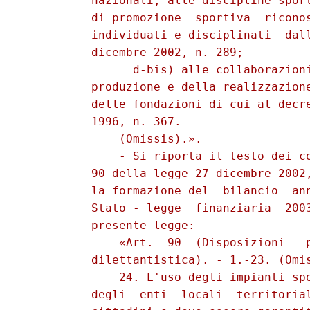
          nazionali, alle discipline sport
          di promozione  sportiva  riconos
          individuati e disciplinati  dall
          dicembre 2002, n. 289; 

                d-bis) alle collaborazioni
          produzione e della realizzazione
          delle fondazioni di cui al decre
          1996, n. 367. 

              (Omissis).». 

              - Si riporta il testo dei co
          90 della legge 27 dicembre 2002,
          la formazione del  bilancio  ann
          Stato - legge  finanziaria  2003
          presente legge: 

              «Art.  90  (Disposizioni   p
          dilettantistica). - 1.-23. (Omis
              24. L'uso degli impianti spo
          degli  enti  locali  territorial