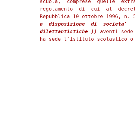
          scuola,  comprese  quelle  extra
          regolamento  di  cui  al  decret
          Repubblica 10 ottobre 1996, n. 
          a  disposizione  di  societa'   
          dilettantistiche ))
 aventi sede