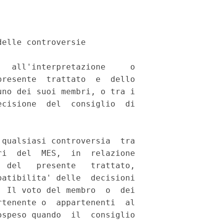
elle controversie 

  all'interpretazione     o

resente  trattato  e  dello

no dei suoi membri, o tra i

cisione  del  consiglio  di

qualsiasi controversia  tra

i  del  MES,  in  relazione

 del   presente   trattato,

atibilita' delle  decisioni

 Il voto del membro  o  dei

tenente o  appartenenti  al

speso quando  il  consiglio
