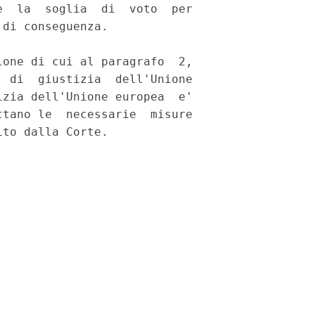
  la  soglia  di  voto  per

di conseguenza. 

one di cui al paragrafo  2,

 di  giustizia  dell'Unione

zia dell'Unione europea  e'

tano le  necessarie  misure

to dalla Corte. 
