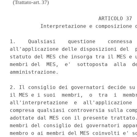
(Trattato-art. 37)
                             ARTICOLO 37 

          Interpretazione e composizione d
1.    Qualsiasi    questione    connessa  
all'applicazione delle disposizioni del  p
statuto del MES che insorga tra il MES e u
membri del  MES,  e'  sottoposta  alla  de
amministrazione. 

2. Il consiglio dei governatori decide su 
il MES e i suoi  membri,  o  tra  i  membr
all'interpretazione  e  all'applicazione  
compresa qualsiasi controversia sulla comp
adottate dal MES con il presente trattato.
membri del consiglio dei governatori appar
membro o ai membri del MES coinvolti e' so