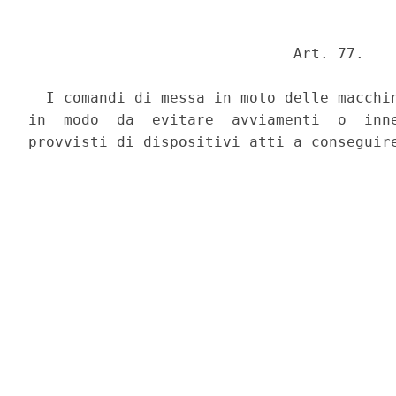
                              Art. 77. 

  I comandi di messa in moto delle macchin
in  modo  da  evitare  avviamenti  o  inne