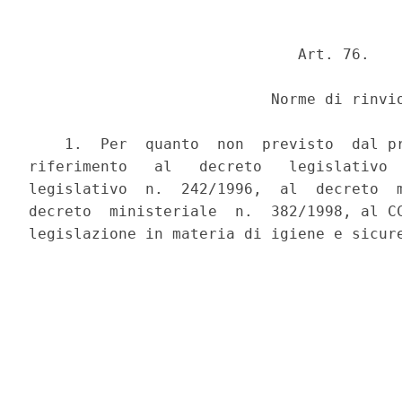
                              Art. 76.

                           Norme di rinvio
    1.  Per  quanto  non  previsto  dal pr
riferimento   al   decreto   legislativo  
legislativo  n.  242/1996,  al  decreto  m
decreto  ministeriale  n.  382/1998, al CC