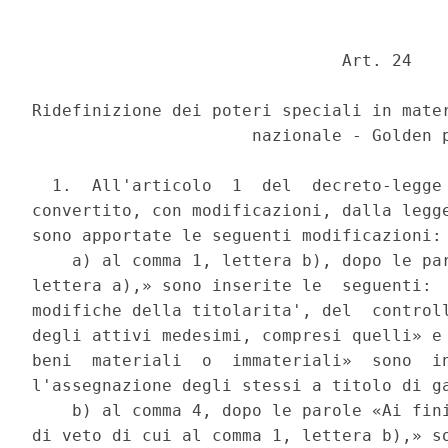
                               Art. 24 

Ridefinizione dei poteri speciali in mater
                      nazionale - Golden p
  1.  All'articolo  1  del  decreto-legge 
convertito, con modificazioni, dalla legge
sono apportate le seguenti modificazioni: 
    a) al comma 1, lettera b), dopo le par
lettera a),» sono inserite le  seguenti:  
modifiche della titolarita', del  controll
degli attivi medesimi, compresi quelli» e 
beni  materiali  o  immateriali»  sono  in
l'assegnazione degli stessi a titolo di ga
    b) al comma 4, dopo le parole «Ai fini
di veto di cui al comma 1, lettera b),» so