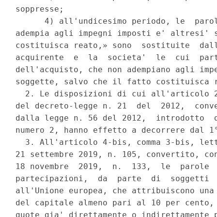
soppresse; 

      4) all'undicesimo periodo, le  parol
adempia agli impegni imposti e' altresi' s
costituisca reato,» sono  sostituite  dall
acquirente  e  la  societa'  le  cui  part
dell'acquisto, che non adempiano agli impe
soggette, salvo che il fatto costituisca r
  2. Le disposizioni di cui all'articolo 2
del decreto-legge n. 21  del  2012,  conve
dalla legge n. 56 del 2012,  introdotto  d
numero 2, hanno effetto a decorrere dal 1°
  3. All'articolo 4-bis, comma 3-bis, lett
21 settembre 2019, n. 105, convertito, con
18 novembre  2019,  n.  133,  le  parole  
partecipazioni,  da  parte  di  soggetti  
all'Unione europea, che attribuiscono una 
del capitale almeno pari al 10 per cento, 
quote gia' direttamente o indirettamente p