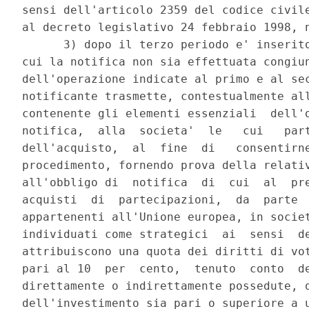
sensi dell'articolo 2359 del codice civile
al decreto legislativo 24 febbraio 1998, n
      3) dopo il terzo periodo e' inserito
cui la notifica non sia effettuata congiun
dell'operazione indicate al primo e al sec
notificante trasmette, contestualmente all
contenente gli elementi essenziali  dell'o
notifica,  alla  societa'  le   cui   part
dell'acquisto,  al  fine  di   consentirne
procedimento, fornendo prova della relativ
all'obbligo di  notifica  di  cui  al  pre
acquisti  di  partecipazioni,  da  parte  
appartenenti all'Unione europea, in societ
individuati come strategici  ai  sensi  de
attribuiscono una quota dei diritti di vot
pari al 10  per  cento,  tenuto  conto  de
direttamente o indirettamente possedute, q
dell'investimento sia pari o superiore a u