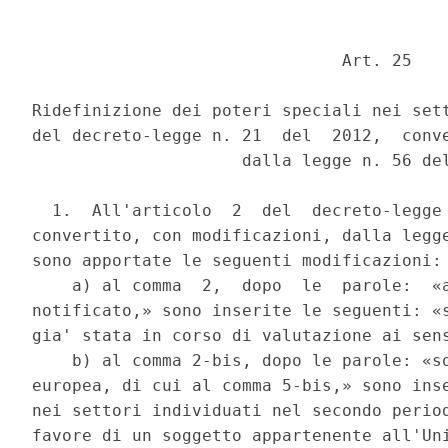
                               Art. 25 

Ridefinizione dei poteri speciali nei sett
del decreto-legge n. 21  del  2012,  conve
                     dalla legge n. 56 del
  1.  All'articolo  2  del  decreto-legge 
convertito, con modificazioni, dalla legge
sono apportate le seguenti modificazioni: 
    a) al comma  2,  dopo  le  parole:  «a
notificato,» sono inserite le seguenti: «s
gia' stata in corso di valutazione ai sens
    b) al comma 2-bis, dopo le parole: «so
europea, di cui al comma 5-bis,» sono inse
nei settori individuati nel secondo period
favore di un soggetto appartenente all'Uni