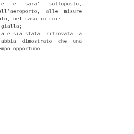
e   e   sara'   sottoposto,

ll'aeroporto,  alle  misure

to, nel caso in cui: 

gialla; 

a e sia stata  ritrovata  a

abbia  dimostrato  che  una
