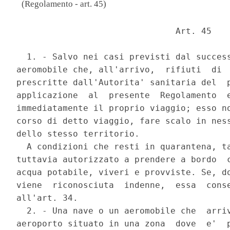
(Regolamento - art. 45)
                               Art. 45 

  1. - Salvo nei casi previsti dal success
aeromobile che, all'arrivo,  rifiuti  di  
prescritte dall'Autorita' sanitaria del  p
applicazione  al  presente  Regolamento  e
immediatamente il proprio viaggio; esso no
corso di detto viaggio, fare scalo in ness
dello stesso territorio. 

  A condizioni che resti in quarantena, ta
tuttavia autorizzato a prendere a bordo  c
acqua potabile, viveri e provviste. Se, do
viene  riconosciuta  indenne,  essa  conse
all'art. 34. 

  2. - Una nave o un aeromobile che  arriv
aeroporto situato in una zona  dove  e'  p