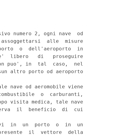
ivo numero 2, ogni nave  od

assoggettarsi  alle  misure

orto  o  dell'aeroporto  in

'  libero   di   proseguire

n puo', in  tal  caso,  nel

un altro porto od aeroporto

le nave od aeromobile viene

ombustibile  o  carburanti,

po visita medica, tale nave

rva  il  beneficio  di  cui

i  in  un  porto  o  in  un

resente  il  vettore  della
