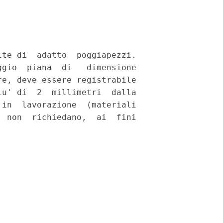
te di  adatto  poggiapezzi.

gio  piana  di   dimensione

e, deve essere registrabile

u' di  2  millimetri  dalla

in  lavorazione  (materiali

 non  richiedano,  ai  fini
