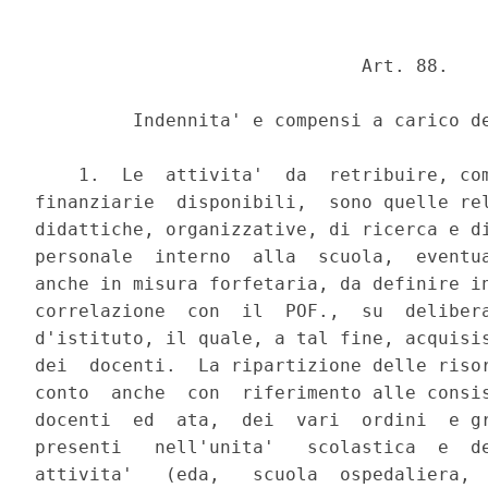
                              Art. 88.

         Indennita' e compensi a carico de
    1.  Le  attivita'  da  retribuire, com
finanziarie  disponibili,  sono quelle rel
didattiche, organizzative, di ricerca e di
personale  interno  alla  scuola,  eventua
anche in misura forfetaria, da definire in
correlazione  con  il  POF.,  su  delibera
d'istituto, il quale, a tal fine, acquisis
dei  docenti.  La ripartizione delle risor
conto  anche  con  riferimento alle consis
docenti  ed  ata,  dei  vari  ordini  e gr
presenti   nell'unita'   scolastica  e  de
attivita'   (eda,   scuola  ospedaliera,  