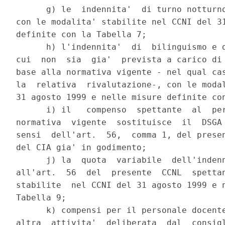
      g) le  indennita'  di turno notturno
con le modalita' stabilite nel CCNI del 31
definite con la Tabella 7;

      h) l'indennita'  di  bilinguismo e d
cui  non  sia  gia'  prevista a carico di 
base alla normativa vigente - nel qual cas
la  relativa  rivalutazione-, con le modal
31 agosto 1999 e nelle misure definite con
      i) il   compenso  spettante  al  per
normativa  vigente  sostituisce  il  DSGA 
sensi  dell'art.  56,  comma 1, del presen
del CIA gia' in godimento;

      j) la  quota  variabile  dell'indenn
all'art.  56  del  presente  CCNL  spettan
stabilite  nel CCNI del 31 agosto 1999 e n
Tabella 9;

      k) compensi per il personale docente
altra  attivita'  deliberata  dal  consigl