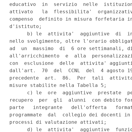
educativo  in  servizio  nelle  istituzion
attivato   la  flessibilita'  organizzativ
compenso  definito in misura forfetaria in
d'istituto;

      b) le  attivita'  aggiuntive  di  in
nello svolgimento, oltre l'orario obbligat
ad  un  massimo  di  6 ore settimanali, di
all'arricchimento  e  alla  personalizzazi
con  esclusione  delle  attivita' aggiunti
dall'art.  70  del  CCNL  del  4 agosto 19
precedente  art.  86.  Per  tali  attivita
misure stabilite nella Tabella 5;

      c) le  ore  aggiuntive  prestate  pe
recupero  per  gli  alunni  con debito for
parte   integrante   dell'offerta   format
programmate  dal  collegio dei docenti in 
processi di valutazione attivati;

      d) le  attivita'  aggiuntive  funzio