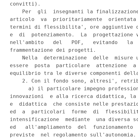
convitti).

    Per  gli  insegnanti la finalizzazione
articolo  va  prioritariamente  orientata 
termini di flessibilita', ore aggiuntive d
e  di  potenziamento.  La  progettazione v
nell'ambito   del   POF,   evitando   la  
frammentazione dei progetti.

    Nella  determinazione  delle  misure u
essere  posta  particolare  attenzione  a 
equilibrio tra le diverse componenti della
    2. Con il fondo sono, altresi', retrib
      a) il particolare impegno profession
innovazioni  e alla ricerca didattica, la 
e  didattica  che consiste nelle prestazio
ed  a  particolari  forme  di  flessibilit
intensificazione  mediante  una diversa sc
ed   all'ampliamento  del  funzionamento  
previste  nel regolamento sull'autonomia. 