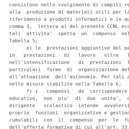
consistono nello svolgimento di compiti re
alla  produzione di materiali utili per la
riferimento a prodotti informatici e in qu
comma 3,  lettera a) del presente CCNL ecc
tali  attivita'  spetta  un  compenso  nel
Tabella 5;

      e) le  prestazioni aggiuntive del pe
in   prestazioni   di   lavoro   oltre   l
nell'intensificazione   di  prestazioni  l
particolari  forme  di  organizzazione del
all'attuazione  dell'autonomia. Per tali a
nelle misure stabilite nella Tabella 6;

      f) i   compensi   da  corrispondere 
educativo,  non  piu'  di  due  unita',  d
dirigente   scolastico  intende  avvalersi
proprie  funzioni  organizzative e gestion
cumulabili  con  il  compenso  per  le  fu
dell'offerta formativa di cui all'art. 33 