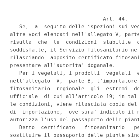
                              Art. 44.

   Se,  a  seguito delle ispezioni sui veg
altre voci elencati nell'allegato V, parte
risulta  che  le  condizioni  stabilite  d
soddisfatte, il Servizio fitosanitario ne 
rilasciando  apposito certificato fitosani
presentare all'autorita' doganale.

   Per i vegetali, i prodotti  vegetali  e
nell'allegato  V,  parte B, l'importatore 
fitosanitario  regionale  gli  estremi  de
ufficiale  di cui all'articolo 19; in tal 
le condizioni, viene rilasciata copia del 
di  importazione,  ove sara' indicato il n
autorizza l'uso del passaporto delle piant
   Detto  certificato   fitosanitario   pe
sostituire il passaporto delle piante sino