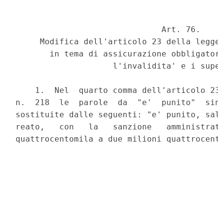
                              Art. 76.

     Modifica dell'articolo 23 della legge
       in tema di assicurazione obbligator
                    l'invalidita' e i supe
    1.  Nel  quarto comma dell'articolo 23
n.  218  le  parole  da  "e'  punito"  sin
sostituite dalle seguenti: "e' punito, sal
reato,   con   la   sanzione   amministrat