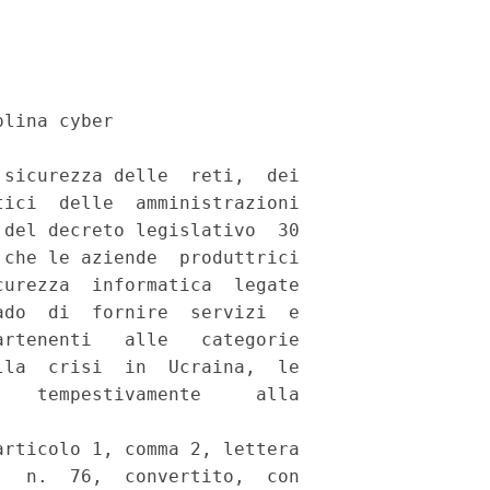
lina cyber 

sicurezza delle  reti,  dei

ici  delle  amministrazioni

del decreto legislativo  30

che le aziende  produttrici

urezza  informatica  legate

do  di  fornire  servizi  e

rtenenti   alle   categorie

la  crisi  in  Ucraina,  le

   tempestivamente     alla

rticolo 1, comma 2, lettera

  n.  76,  convertito,  con
