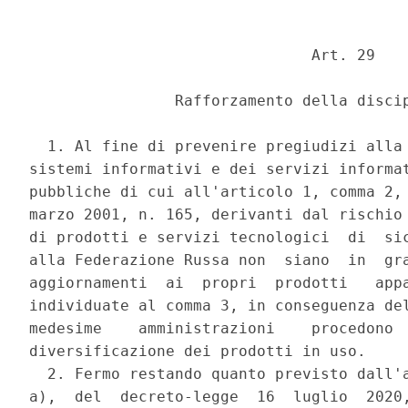
                               Art. 29 

                Rafforzamento della discip
  1. Al fine di prevenire pregiudizi alla 
sistemi informativi e dei servizi informat
pubbliche di cui all'articolo 1, comma 2, 
marzo 2001, n. 165, derivanti dal rischio 
di prodotti e servizi tecnologici  di  sic
alla Federazione Russa non  siano  in  gra
aggiornamenti  ai  propri  prodotti   appa
individuate al comma 3, in conseguenza del
medesime    amministrazioni    procedono  
diversificazione dei prodotti in uso. 

  2. Fermo restando quanto previsto dall'a
a),  del  decreto-legge  16  luglio  2020,