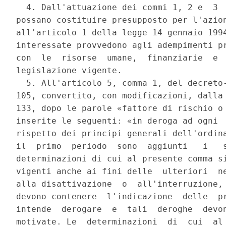
  4. Dall'attuazione dei commi 1, 2 e  3  
possano costituire presupposto per l'azion
all'articolo 1 della legge 14 gennaio 1994
interessate provvedono agli adempimenti pr
con  le  risorse  umane,  finanziarie  e  
legislazione vigente. 

  5. All'articolo 5, comma 1, del decreto-
105, convertito, con modificazioni, dalla 
133, dopo le parole «fattore di rischio o 
inserite le seguenti: «in deroga ad ogni  
rispetto dei principi generali dell'ordina
il  primo  periodo  sono  aggiunti   i   s
determinazioni di cui al presente comma si
vigenti anche ai fini delle  ulteriori  ne
alla disattivazione  o  all'interruzione, 
devono contenere  l'indicazione  delle  pr
intende  derogare  e  tali  deroghe  devon
motivate. Le  determinazioni  di  cui  al 