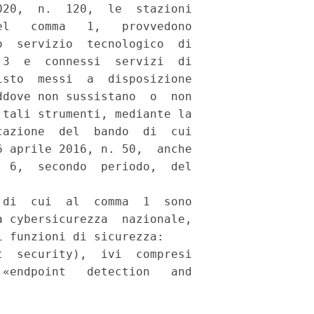
20,  n.  120,  le  stazioni

l   comma   1,   provvedono

  servizio  tecnologico  di

3  e  connessi  servizi  di

sto  messi  a  disposizione

dove non sussistano  o  non

tali strumenti, mediante la

azione  del  bando  di  cui

 aprile 2016, n. 50,  anche

 6,  secondo  periodo,  del

di  cui  al  comma  1  sono

 cybersicurezza  nazionale,

 funzioni di sicurezza: 

  security),  ivi  compresi

«endpoint   detection   and
