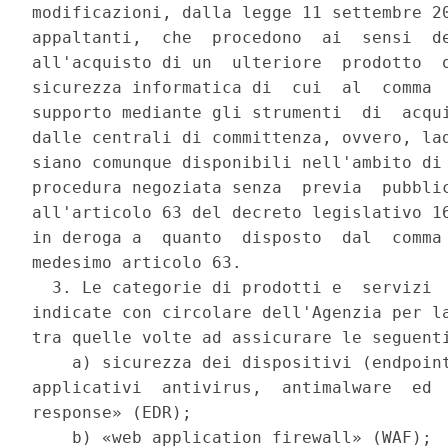
modificazioni, dalla legge 11 settembre 20
appaltanti,  che  procedono  ai  sensi  de
all'acquisto di un  ulteriore  prodotto  o
sicurezza informatica di  cui  al  comma  
supporto mediante gli strumenti  di  acqui
dalle centrali di committenza, ovvero, lad
siano comunque disponibili nell'ambito di 
procedura negoziata senza  previa  pubblic
all'articolo 63 del decreto legislativo 16
in deroga a  quanto  disposto  dal  comma 
medesimo articolo 63. 

  3. Le categorie di prodotti e  servizi  
indicate con circolare dell'Agenzia per la
tra quelle volte ad assicurare le seguenti
    a) sicurezza dei dispositivi (endpoint
applicativi  antivirus,  antimalware  ed  
response» (EDR); 

    b) «web application firewall» (WAF); 
