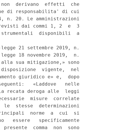
non  derivano  effetti  che

e di responsabilita' di cui

, n. 20. Le amministrazioni

evisti dai commi 1, 2  e  3

strumentali  disponibili  a

legge 21 settembre 2019, n.

legge 18 novembre 2019,  n.

alla sua mitigazione,» sono

disposizione  vigente,  nel

mento giuridico e» e,  dopo

eguenti:   «Laddove   nelle

a recata deroga alle  leggi

cessarie  misure  correlate

 le  stesse  determinazioni

incipali  norme  a  cui  si

o   essere   specificamente

 presente  comma  non  sono
