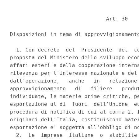
                               Art. 30 

Disposizioni in tema di approvvigionamento
  1. Con decreto  del  Presidente  del  co
proposta del Ministero dello sviluppo econ
affari esteri e della cooperazione interna
rilevanza per l'interesse nazionale e del 
dall'operazione,   anche   in   relazione 
approvvigionamento   di   filiere   produt
individuate, le materie prime critiche, pe
esportazione al di  fuori  dell'Unione  eu
procedura di notifica di cui al comma 2. I
originari dell'Italia, costituiscono mater
esportazione e' soggetta all'obbligo di no
  2.  Le  imprese  italiane  o  stabilite 