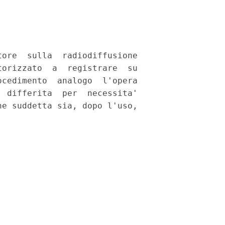
ore  sulla  radiodiffusione

orizzato  a  registrare  su

cedimento  analogo  l'opera

 differita  per  necessita'

e suddetta sia, dopo l'uso,
