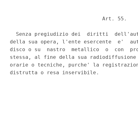
                              Art. 55. 

  Senza pregiudizio dei  diritti  dell'aut
della sua opera, l'ente esercente  e'  aut
disco o su  nastro  metallico  o  con  pro
stessa, al fine della sua radiodiffusione 
orarie o tecniche, purche' la registrazion