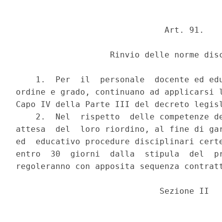
                              Art. 91.

                   Rinvio delle norme disc
    1.  Per  il  personale  docente ed edu
ordine e grado, continuano ad applicarsi l
Capo IV della Parte III del decreto legisl
    2.  Nel  rispetto  delle competenze de
attesa  del  loro riordino, al fine di gar
ed  educativo procedure disciplinari certe
entro  30  giorni  dalla  stipula  del  pr
regoleranno con apposita sequenza contratt
                             Sezione II
