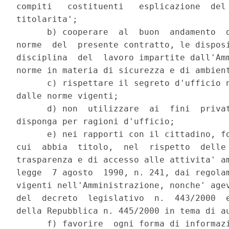
compiti   costituenti   esplicazione  del 
titolarita';

      b) cooperare  al  buon  andamento  d
norme  del  presente contratto, le disposi
disciplina  del  lavoro impartite dall'Amm
norme in materia di sicurezza e di ambient
      c) rispettare il segreto d'ufficio n
dalle norme vigenti;

      d) non  utilizzare  ai  fini  privat
disponga per ragioni d'ufficio;

      e) nei rapporti con il cittadino, fo
cui  abbia  titolo,  nel  rispetto  delle 
trasparenza e di accesso alle attivita' am
legge  7 agosto  1990, n. 241, dai regolam
vigenti nell'Amministrazione, nonche' agev
del  decreto  legislativo  n.  443/2000  e
della Repubblica n. 445/2000 in tema di au
      f) favorire  ogni forma di informazi