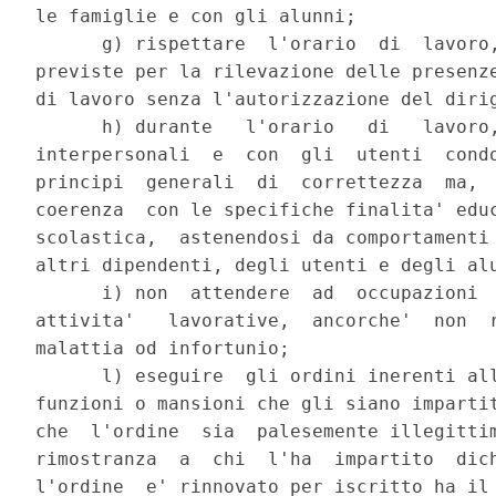
le famiglie e con gli alunni;

      g) rispettare  l'orario  di  lavoro,
previste per la rilevazione delle presenze
di lavoro senza l'autorizzazione del dirig
      h) durante   l'orario   di   lavoro,
interpersonali  e  con  gli  utenti  condo
principi  generali  di  correttezza  ma,  
coerenza  con le specifiche finalita' educ
scolastica,  astenendosi da comportamenti 
altri dipendenti, degli utenti e degli alu
      i) non  attendere  ad  occupazioni  
attivita'   lavorative,  ancorche'  non  r
malattia od infortunio;

      l) eseguire  gli ordini inerenti all
funzioni o mansioni che gli siano impartit
che  l'ordine  sia  palesemente illegittim
rimostranza  a  chi  l'ha  impartito  dich
l'ordine  e' rinnovato per iscritto ha il 