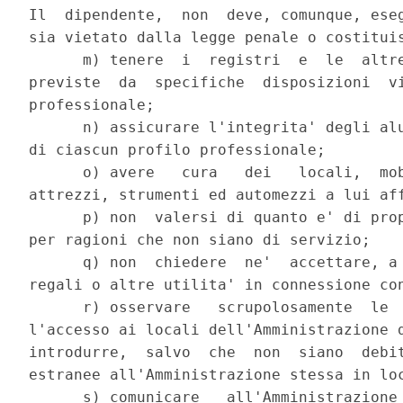
Il  dipendente,  non  deve, comunque, eseg
sia vietato dalla legge penale o costituis
      m) tenere  i  registri  e  le  altre
previste  da  specifiche  disposizioni  vi
professionale;

      n) assicurare l'integrita' degli alu
di ciascun profilo professionale;

      o) avere   cura   dei   locali,  mob
attrezzi, strumenti ed automezzi a lui aff
      p) non  valersi di quanto e' di prop
per ragioni che non siano di servizio;

      q) non  chiedere  ne'  accettare, a 
regali o altre utilita' in connessione con
      r) osservare   scrupolosamente  le  
l'accesso ai locali dell'Amministrazione d
introdurre,  salvo  che  non  siano  debit
estranee all'Amministrazione stessa in loc
      s) comunicare   all'Amministrazione 