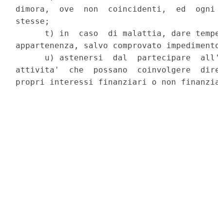
dimora,  ove  non  coincidenti,  ed  ogni 
stesse;

      t) in  caso  di malattia, dare tempe
appartenenza, salvo comprovato impedimento
      u) astenersi  dal  partecipare  all'
attivita'  che  possano  coinvolgere  dire