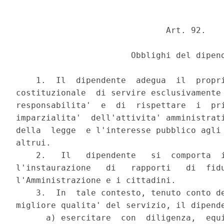
                              Art. 92.

                       Obblighi del dipend
    1.  Il  dipendente  adegua  il  propri
costituzionale  di servire esclusivamente 
responsabilita'  e  di  rispettare  i  pri
imparzialita'  dell'attivita' amministrati
della  legge  e l'interesse pubblico agli 
altrui.

    2.   Il   dipendente   si  comporta  i
l'instaurazione   di   rapporti   di  fidu
l'Amministrazione e i cittadini.

    3.  In  tale contesto, tenuto conto de
migliore qualita' del servizio, il dipende
      a) esercitare  con  diligenza,  equi