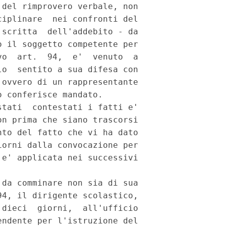
del rimprovero verbale, non

iplinare  nei confronti del

scritta  dell'addebito - da

 il soggetto competente per

o  art.  94,  e'  venuto  a

o  sentito a sua difesa con

ovvero di un rappresentante

 conferisce mandato.

tati  contestati i fatti e'

n prima che siano trascorsi

to del fatto che vi ha dato

orni dalla convocazione per

e' applicata nei successivi

da comminare non sia di sua

4, il dirigente scolastico,

dieci  giorni,  all'ufficio

ndente per l'istruzione del
