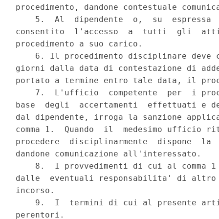
procedimento, dandone contestuale comunica
    5.  Al  dipendente  o,  su  espressa  
consentito  l'accesso  a  tutti  gli  atti
procedimento a suo carico.

    6. Il procedimento disciplinare deve c
giorni dalla data di contestazione di adde
portato a termine entro tale data, il proc
    7.  L'ufficio  competente  per  i proc
base  degli  accertamenti  effettuati e de
dal dipendente, irroga la sanzione applica
comma 1.  Quando  il  medesimo ufficio rit
procedere  disciplinarmente  dispone  la  
dandone comunicazione all'interessato.

    8.  I provvedimenti di cui al comma 1 
dalle  eventuali responsabilita' di altro 
incorso.

    9.  I  termini di cui al presente arti
perentori.
