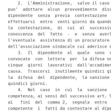
    2.  L'Amministrazione,  salvo il caso 
puo'  adottare  alcun  provvedimento  disc
dipendente  senza  previa  contestazione  
effettuarsi  entro  venti giorni da quando
la  contestazione,  di  cui  al  successiv
conoscenza  del  fatto  -  e  senza  averl
l'eventuale  assistenza di un procuratore 
dell'associazione sindacale cui aderisce o
    3.  Il  dipendente  al  quale  sono  s
convocato  con  lettera  per  la difesa no
cinque  giorni  lavorativi  dall'accadimen
causa.  Trascorsi  inutilmente quindici gi
la  difesa  del  dipendente,  la sanzione 
quindici giorni.

    4.  Nel  caso  in  cui  la  sanzione  
competenza, ai sensi del successivo art. 9
ai   fini  del  comma 2,  segnala  entro  
competente  i  fatti da contestare al dipe