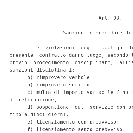
                              Art. 93.

                  Sanzioni e procedure dis
    1.  Le  violazioni  degli  obblighi di
presente  contratto danno luogo, secondo l
previo  procedimento  disciplinare,  all'a
sanzioni disciplinari:

      a) rimprovero verbale;

      b) rimprovero scritto;

      c) multa di importo variabile fino a
di retribuzione;

      d) sospensione  dal  servizio con pr
fino a dieci giorni;

      e) licenziamento con preavviso;

      f) licenziamento senza preavviso.
