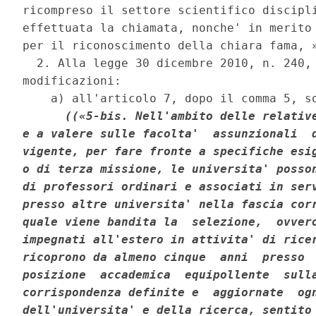
ricompreso il settore scientifico discipli
effettuata la chiamata, nonche' in merito 
per il riconoscimento della chiara fama, »
  2. Alla legge 30 dicembre 2010, n. 240, 
modificazioni: 

    a) all'articolo 7, dopo il comma 5, so
((«5-bis. Nell'ambito delle relative
e a valere sulle facolta'  assunzionali  d
vigente, per fare fronte a specifiche esig
o di terza missione, le universita' posson
di professori ordinari e associati in serv
presso altre universita' nella fascia corr
quale viene bandita la  selezione,  ovvero
impegnati all'estero in attivita' di ricer
ricoprono da almeno cinque  anni  presso  
posizione  accademica  equipollente  sulla
corrispondenza definite e  aggiornate  ogn
dell'universita' e della ricerca, sentito 