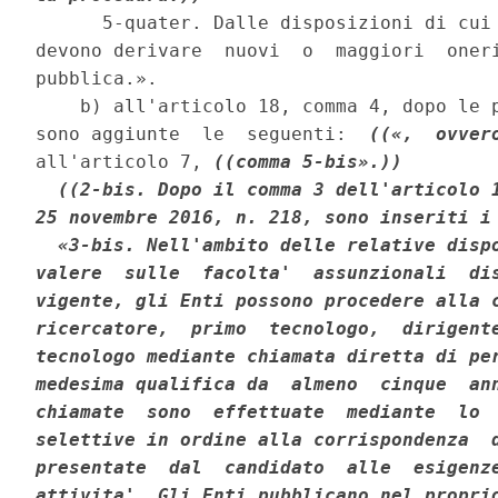
      5-quater. Dalle disposizioni di cui 
devono derivare  nuovi  o  maggiori  oneri
pubblica.». 

    b) all'articolo 18, comma 4, dopo le p
sono aggiunte  le  seguenti:  
((«,  ovver
all'articolo 7, 
((comma 5-bis».))
((2-bis. Dopo il comma 3 dell'articolo 1
25 novembre 2016, n. 218, sono inseriti i 
  «3-bis. Nell'ambito delle relative dispo
valere  sulle  facolta'  assunzionali  dis
vigente, gli Enti possono procedere alla c
ricercatore,  primo  tecnologo,  dirigente
tecnologo mediante chiamata diretta di per
medesima qualifica da  almeno  cinque  ann
chiamate  sono  effettuate  mediante  lo  
selettive in ordine alla corrispondenza  d
presentate  dal  candidato  alle  esigenze
attivita'. Gli Enti pubblicano nel proprio