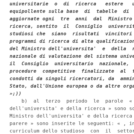
universitarie  o  di  ricerca   estere   u
equipollente sulla base  di  tabelle  di  
aggiornate ogni  tre  anni  dal  Ministro 
ricerca, sentito  il  Consiglio  universit
studiosi che  siano  risultati  vincitori 
programmi di ricerca di alta qualificazion
del Ministro dell'universita'  e  della  r
nazionale di valutazione del sistema unive
il  Consiglio  universitario  nazionale,  
procedure  competitive  finalizzate  al  f
condotti da singoli ricercatori, da  ammin
Stato, dall'Unione europea o da altre orga
»;))
    b)  al  terzo  periodo  le  parole  « 
dell'universita' e della ricerca » sono so
Ministro dell'universita' e della ricerca 
parere » sono inserite le seguenti: « , in
curriculum dello studioso  con  il  settor