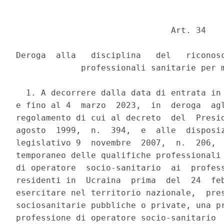
                               Art. 34 

Deroga  alla   disciplina   del   riconosc
             professionali sanitarie per m
  1. A decorrere dalla data di entrata in 
e fino al 4  marzo  2023,  in  deroga  agl
regolamento di cui al decreto  del  Presid
agosto  1999,  n.  394,  e  alle  disposiz
legislativo 9  novembre  2007,  n.  206,  
temporaneo delle qualifiche professionali 
di operatore  socio-sanitario  ai  profess
residenti in  Ucraina  prima  del  24  feb
esercitare nel territorio nazionale,  pres
sociosanitarie pubbliche o private, una pr
professione di operatore socio-sanitario  