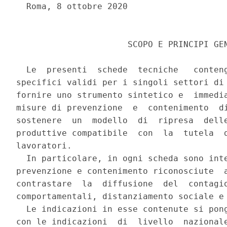
  Roma, 8 ottobre 2020 

                      SCOPO E PRINCIPI GEN
  Le  presenti  schede  tecniche   conteng
specifici validi per i singoli settori di 
fornire uno strumento sintetico e  immedia
misure di prevenzione  e  contenimento  di
sostenere  un  modello  di  ripresa  delle
produttive compatibile  con  la  tutela  d
lavoratori. 

  In particolare, in ogni scheda sono inte
prevenzione e contenimento riconosciute  a
contrastare  la  diffusione  del  contagio
comportamentali, distanziamento sociale e 
  Le indicazioni in esse contenute si pong
con le indicazioni  di  livello  nazionale