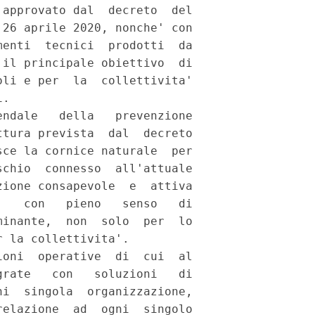
approvato dal  decreto  del

26 aprile 2020, nonche' con

enti  tecnici  prodotti  da

il principale obiettivo  di

li e per  la  collettivita'

. 

ndale   della   prevenzione

tura prevista  dal  decreto

ce la cornice naturale  per

chio  connesso  all'attuale

ione consapevole  e  attiva

   con   pieno   senso   di

inante,  non  solo  per  lo

 la collettivita'. 

oni  operative  di  cui  al

rate   con   soluzioni   di

i  singola  organizzazione,

elazione  ad  ogni  singolo
