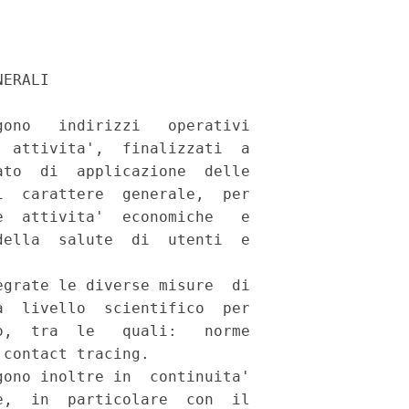
ERALI 

ono   indirizzi   operativi

 attivita',  finalizzati  a

to  di  applicazione  delle

  carattere  generale,  per

  attivita'  economiche   e

ella  salute  di  utenti  e

grate le diverse misure  di

  livello  scientifico  per

,  tra  le   quali:   norme

contact tracing. 

ono inoltre in  continuita'

,  in  particolare  con  il
