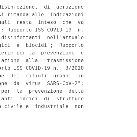
isinfezione,  di  aerazione

i rimanda alle  indicazioni

ali  resta  inteso  che  va

: Rapporto ISS COVID-19  n.

disinfettanti  nell'attuale

ici  e  biocidi";  Rapporto

erim per la  prevenzione  e

azione  alla   trasmissione

rto ISS COVID-19 n.  3/2020

e  dei  rifiuti  urbani  in

ne  da  virus  SARS-CoV-2";

per  la  prevenzione  della

anti  idrici  di  strutture

 civile e  industriale  non


