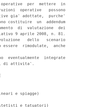
operative  per  mettere  in

uzioni  operative   possono

ive gia' adottate,  purche'

no costituire  un  addendum

mento  di  valutazione  dei

ativo 9 aprile 2008, n. 81. 

oluzione   dello   scenario

 essere  rimodulate,  anche

o  eventualmente  integrate

 di attivita'. 

 

neari e spiagge) 

tetisti e tatuatori) 
