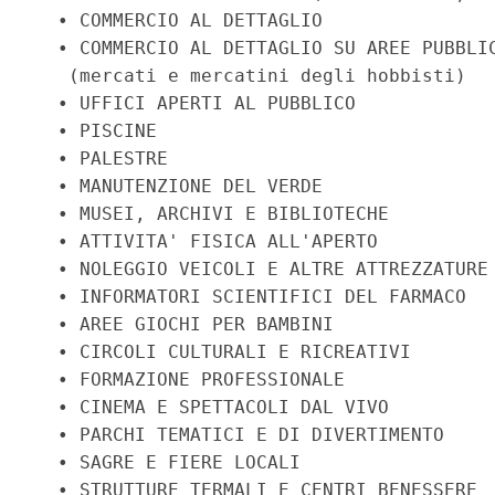
  • COMMERCIO AL DETTAGLIO 

  • COMMERCIO AL DETTAGLIO SU AREE PUBBLIC
   (mercati e mercatini degli hobbisti)   
  • UFFICI APERTI AL PUBBLICO 

  • PISCINE 

  • PALESTRE 

  • MANUTENZIONE DEL VERDE 

  • MUSEI, ARCHIVI E BIBLIOTECHE 

  • ATTIVITA' FISICA ALL'APERTO 

  • NOLEGGIO VEICOLI E ALTRE ATTREZZATURE 
  • INFORMATORI SCIENTIFICI DEL FARMACO 

  • AREE GIOCHI PER BAMBINI 

  • CIRCOLI CULTURALI E RICREATIVI 

  • FORMAZIONE PROFESSIONALE 

  • CINEMA E SPETTACOLI DAL VIVO 

  • PARCHI TEMATICI E DI DIVERTIMENTO 

  • SAGRE E FIERE LOCALI 

  • STRUTTURE TERMALI E CENTRI BENESSERE 
