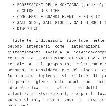
  • PROFESSIONI DELLA MONTAGNA (guide alpi
    e GUIDE TURISTICHE                    
  • CONGRESSI E GRANDI EVENTI FIERISTICI 

  • SALE SLOT, SALE GIOCHI, SALE BINGO E S
  • DISCOTECHE 

  Tutte le  indicazioni  riportate  nelle 
devono  intendersi  come   integrazioni   
distanziamento  sociale  e  igienico-compo
contrastare la diffusione di SARS-CoV-2 in
sociale. A  tal  proposito,  relativamente
monouso, in considerazione del rischio  ag
loro errato  impiego,  si  ritiene  di  pr
frequente  igiene  delle  mani  con   acqu
idro-alcolica   o    altri    prodotti    
clienti/visitatori/utenti, sia per i  lavo
questi ultimi, tutti i  casi  di  rischio 
mansione). 
