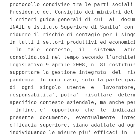
protocollo condiviso tra le parti sociali 
Presidente del Consiglio dei ministri del 
i criteri guida generali di cui  ai  docum
INAIL e Istituto Superiore di Sanita' con 
ridurre il rischio di contagio per i singo
in tutti i settori produttivi ed economici
  In  tale  contesto,  il   sistema   azie
consolidatosi nel tempo secondo l'architet
legislativo 9 aprile 2008, n. 81 costituis
supportare la gestione integrata  del  ris
pandemia. In ogni caso, solo la partecipaz
di  ogni  singolo  utente  e   lavoratore,
responsabilita', potra'  risultare  determ
specifico contesto aziendale, ma anche per
  Infine, e'  opportuno  che  le  indicazi
presente  documento,  eventualmente  integ
efficacia superiore, siano adattate ad ogn
individuando le misure piu' efficaci in  r