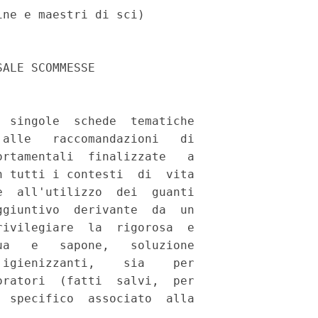
ne e maestri di sci) 

                     

ALE SCOMMESSE 

 singole  schede  tematiche

alle   raccomandazioni   di

rtamentali  finalizzate   a

 tutti i contesti  di  vita

  all'utilizzo  dei  guanti

giuntivo  derivante  da  un

ivilegiare  la  rigorosa  e

a   e   sapone,   soluzione

igienizzanti,    sia    per

ratori  (fatti  salvi,  per

 specifico  associato  alla
