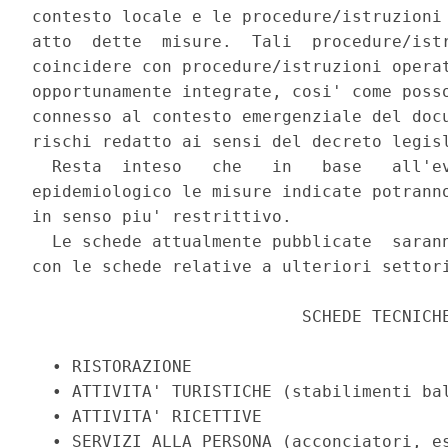
contesto locale e le procedure/istruzioni 
atto  dette  misure.  Tali  procedure/istr
coincidere con procedure/istruzioni operat
opportunamente integrate, cosi' come posso
connesso al contesto emergenziale del docu
rischi redatto ai sensi del decreto legisl
  Resta  inteso   che   in   base   all'ev
epidemiologico le misure indicate potranno
in senso piu' restrittivo. 

  Le schede attualmente pubblicate  sarann
con le schede relative a ulteriori settori
                           SCHEDE TECNICHE
  • RISTORAZIONE 

  • ATTIVITA' TURISTICHE (stabilimenti bal
  • ATTIVITA' RICETTIVE 

  • SERVIZI ALLA PERSONA (acconciatori, es