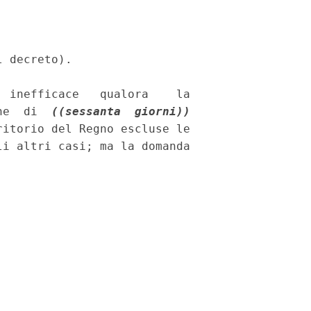
 decreto). 

 inefficace   qualora    la

ne  di  
((sessanta  giorni))
itorio del Regno escluse le

i altri casi; ma la domanda
