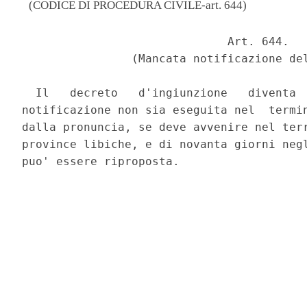
(CODICE DI PROCEDURA CIVILE-art. 644)
                              Art. 644. 

                (Mancata notificazione del
  Il   decreto   d'ingiunzione   diventa  
notificazione non sia eseguita nel  termi
dalla pronuncia, se deve avvenire nel terr
province libiche, e di novanta giorni negl