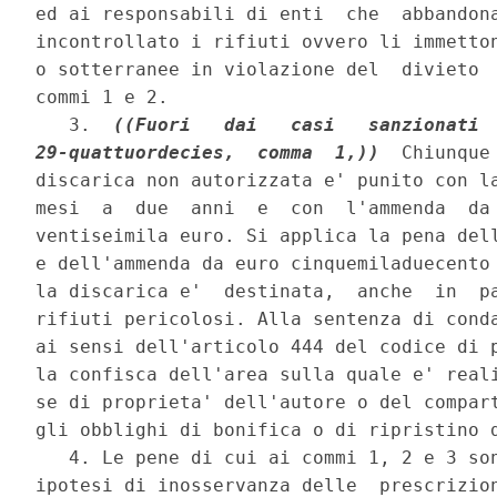
ed ai responsabili di enti  che  abbandona
incontrollato i rifiuti ovvero li immetton
o sotterranee in violazione del  divieto  
commi 1 e 2. 

   3.  
((Fuori   dai   casi   sanzionati  
29-quattuordecies,  comma  1,))
  Chiunque
discarica non autorizzata e' punito con la
mesi  a  due  anni  e  con  l'ammenda  da 
ventiseimila euro. Si applica la pena dell
e dell'ammenda da euro cinquemiladuecento 
la discarica e'  destinata,  anche  in  pa
rifiuti pericolosi. Alla sentenza di conda
ai sensi dell'articolo 444 del codice di p
la confisca dell'area sulla quale e' reali
se di proprieta' dell'autore o del compart
gli obblighi di bonifica o di ripristino d
   4. Le pene di cui ai commi 1, 2 e 3 son
ipotesi di inosservanza delle  prescrizion