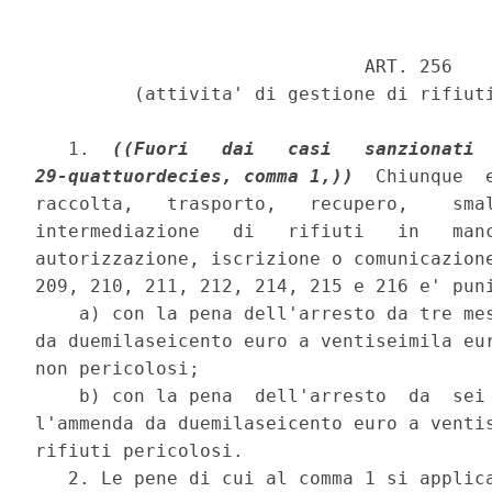
                              ART. 256 

         (attivita' di gestione di rifiuti
   1.  
((Fuori   dai   casi   sanzionati  
29-quattuordecies, comma 1,))
  Chiunque  
raccolta,   trasporto,   recupero,    smal
intermediazione   di   rifiuti   in   manc
autorizzazione, iscrizione o comunicazione
209, 210, 211, 212, 214, 215 e 216 e' puni
    a) con la pena dell'arresto da tre mes
da duemilaseicento euro a ventiseimila eur
non pericolosi; 

    b) con la pena  dell'arresto  da  sei 
l'ammenda da duemilaseicento euro a ventis
rifiuti pericolosi. 

   2. Le pene di cui al comma 1 si applica