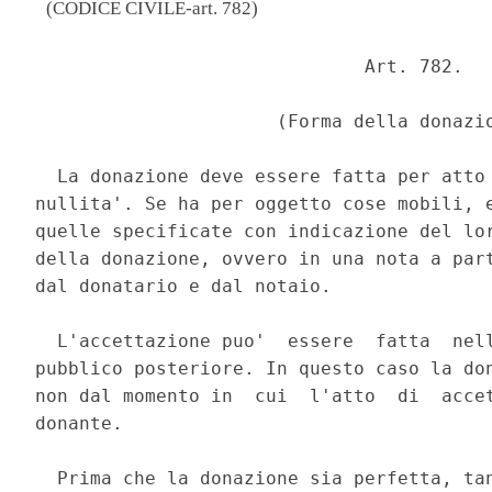
(CODICE CIVILE-art. 782)
                              Art. 782. 

                      (Forma della donazio
  La donazione deve essere fatta per atto 
nullita'. Se ha per oggetto cose mobili, e
quelle specificate con indicazione del lor
della donazione, ovvero in una nota a part
dal donatario e dal notaio. 

  L'accettazione puo'  essere  fatta  nell
pubblico posteriore. In questo caso la don
non dal momento in  cui  l'atto  di  accet
donante. 

  Prima che la donazione sia perfetta, tan