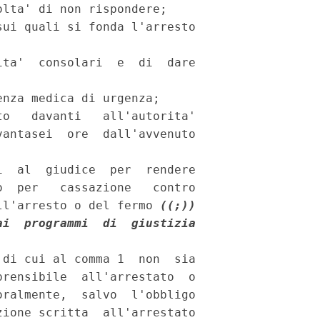
lta' di non rispondere; 

ui quali si fonda l'arresto

ta'  consolari  e  di  dare

nza medica di urgenza; 

o   davanti   all'autorita'

antasei  ore  dall'avvenuto

  al  giudice  per  rendere

  per   cassazione   contro

ll'arresto o del fermo 
((;))
i  programmi  di  giustizia

di cui al comma 1  non  sia

rensibile  all'arrestato  o

ralmente,  salvo  l'obbligo

ione scritta  all'arrestato
