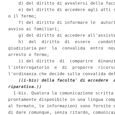
    d) del diritto di avvalersi della faco
    e) del diritto di accedere agli atti s
o il fermo; 

    f) del diritto di informare le  autori
avviso ai familiari; 

    g) del diritto di accedere all'assiste
    h)  del  diritto  di  essere   condott
giudiziaria per  la  convalida  entro  nov
arresto o fermo; 

    i) del diritto  di  comparire  dinanzi
l'interrogatorio  e  di  proporre  ricorso
l'ordinanza che decide sulla convalida de
((i-bis) della facolta' di accedere  a
riparativa.))
  1-bis. Qualora la comunicazione scritta 
prontamente disponibile in una lingua comp
al fermato, le informazioni sono fornite o
di dare comunque, senza ritardo, comunicaz