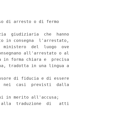
o di arresto o di fermo 

ia  giudiziaria  che  hanno

o in consegna  l'arrestato,

 ministero  del  luogo  ove

nsegnano all'arrestato o al

 in forma chiara e  precisa

a, tradotta in una lingua a

sore di fiducia e di essere

 nei  casi  previsti  dalla

i in merito all'accusa; 

alla  traduzione  di   atti
