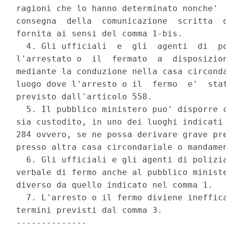
ragioni che lo hanno determinato nonche'  
consegna  della  comunicazione  scritta  o
fornita ai sensi del comma 1-bis. 

  4. Gli ufficiali  e  gli  agenti  di  po
l'arrestato o  il  fermato  a  disposizion
mediante la conduzione nella casa circonda
luogo dove l'arresto o il  fermo  e'  stat
previsto dall'articolo 558. 

  5. Il pubblico ministero puo' disporre c
sia custodito, in uno dei luoghi indicati 
284 ovvero, se ne possa derivare grave pre
presso altra casa circondariale o mandamen
  6. Gli ufficiali e gli agenti di polizia
verbale di fermo anche al pubblico ministe
diverso da quello indicato nel comma 1. 

  7. L'arresto o il fermo diviene ineffica
termini previsti dal comma 3. 

-------------- 
