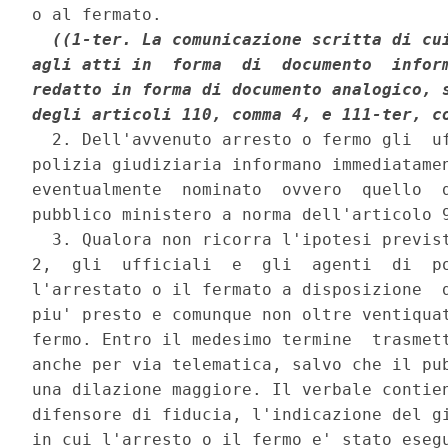
o al fermato. 

((1-ter. La comunicazione scritta di cui
agli atti in  forma  di  documento  inform
redatto in forma di documento analogico, s
degli articoli 110, comma 4, e 111-ter, c
  2. Dell'avvenuto arresto o fermo gli  uf
polizia giudiziaria informano immediatamen
eventualmente  nominato  ovvero  quello  d
pubblico ministero a norma dell'articolo 9
  3. Qualora non ricorra l'ipotesi previst
2,  gli  ufficiali  e  gli  agenti  di  po
l'arrestato o il fermato a disposizione  d
piu' presto e comunque non oltre ventiquat
fermo. Entro il medesimo termine  trasmett
anche per via telematica, salvo che il pub
una dilazione maggiore. Il verbale contien
difensore di fiducia, l'indicazione del gi
in cui l'arresto o il fermo e' stato esegu