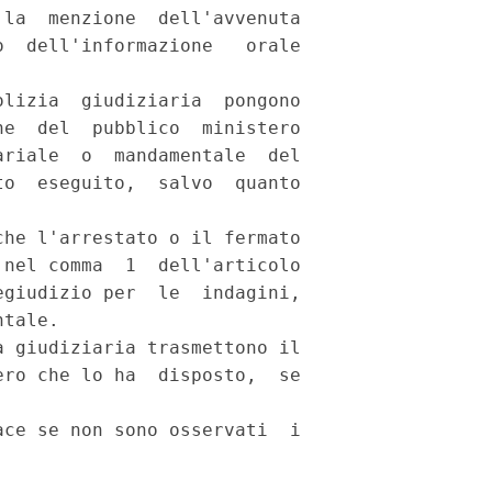
la  menzione  dell'avvenuta

  dell'informazione   orale

lizia  giudiziaria  pongono

e  del  pubblico  ministero

riale  o  mandamentale  del

o  eseguito,  salvo  quanto

he l'arrestato o il fermato

nel comma  1  dell'articolo

giudizio per  le  indagini,

tale. 

 giudiziaria trasmettono il

ro che lo ha  disposto,  se

ce se non sono osservati  i
