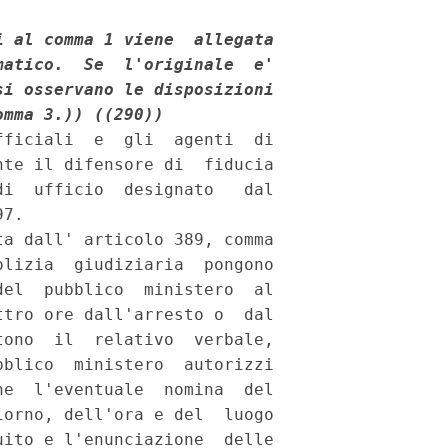
 al comma 1 viene  allegata

atico.  Se  l'originale  e'

i osservano le disposizioni

omma 3.))
((290))
ficiali  e  gli  agenti  di

te il difensore di  fiducia

i  ufficio  designato   dal

7. 

a dall' articolo 389, comma

lizia  giudiziaria  pongono

el  pubblico  ministero  al

tro ore dall'arresto o  dal

ono  il  relativo  verbale,

blico  ministero  autorizzi

e  l'eventuale  nomina  del

orno, dell'ora e del  luogo

ito e l'enunciazione  delle
