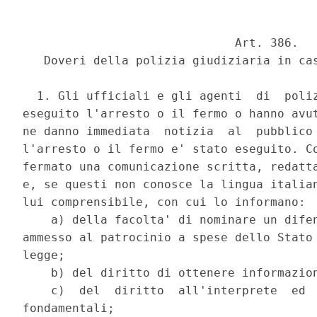
                              Art. 386. 

   Doveri della polizia giudiziaria in cas
  1. Gli ufficiali e gli agenti  di  poliz
eseguito l'arresto o il fermo o hanno avut
ne danno immediata  notizia  al  pubblico 
l'arresto o il fermo e' stato eseguito. Co
fermato una comunicazione scritta, redatta
e, se questi non conosce la lingua italian
lui comprensibile, con cui lo informano: 

    a) della facolta' di nominare un difen
ammesso al patrocinio a spese dello Stato 
legge; 

    b) del diritto di ottenere informazion
    c)  del  diritto  all'interprete  ed  
fondamentali; 
