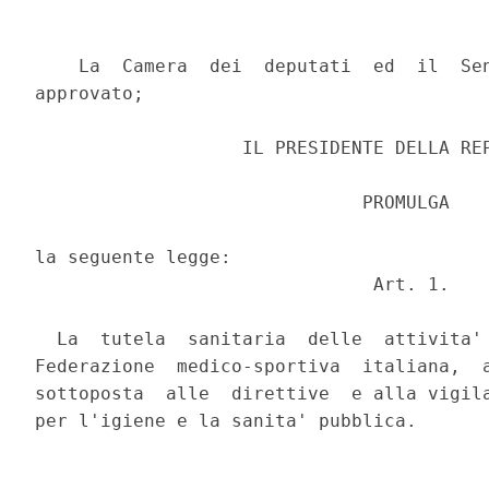
    La  Camera  dei  deputati  ed  il  Sen
approvato;

                   IL PRESIDENTE DELLA REP
                              PROMULGA

la seguente legge:

                               Art. 1.

  La  tutela  sanitaria  delle  attivita' 
Federazione  medico-sportiva  italiana,  a
sottoposta  alle  direttive  e alla vigila