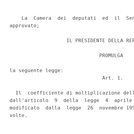
    La  Camera  dei  deputati  ed  il  Sen
approvato;

                   IL PRESIDENTE DELLA REP
                              PROMULGA

la seguente legge:

                               Art. 1.

  Il  coefficiente di moltiplicazione dell
dall'articolo  9  della  legge  4  aprile 
modificato  dalla  legge  26  novembre 195