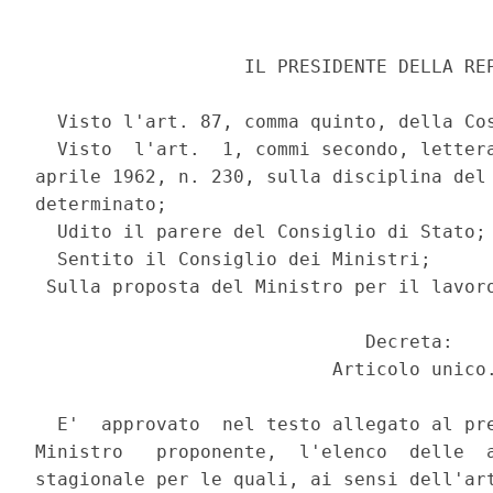
                   IL PRESIDENTE DELLA REP
  Visto l'art. 87, comma quinto, della Cos
  Visto  l'art.  1, commi secondo, lettera
aprile 1962, n. 230, sulla disciplina del 
determinato;

  Udito il parere del Consiglio di Stato;

  Sentito il Consiglio dei Ministri;

 Sulla proposta del Ministro per il lavoro
                              Decreta:

                           Articolo unico.
  E'  approvato  nel testo allegato al pre
Ministro   proponente,  l'elenco  delle  a
stagionale per le quali, ai sensi dell'art