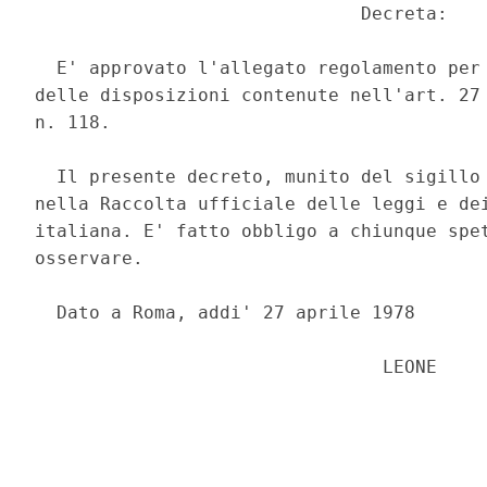
                              Decreta: 

  E' approvato l'allegato regolamento per 
delle disposizioni contenute nell'art. 27 
n. 118. 

  Il presente decreto, munito del sigillo 
nella Raccolta ufficiale delle leggi e dei
italiana. E' fatto obbligo a chiunque spet
osservare. 

  Dato a Roma, addi' 27 aprile 1978 

                                LEONE 

                                          
                                          
                                          