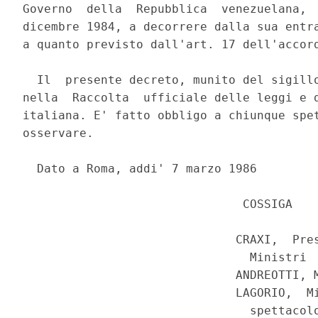
Governo  della  Repubblica  venezuelana,  
dicembre 1984, a decorrere dalla sua entra
a quanto previsto dall'art. 17 dell'accord
  Il  presente decreto, munito del sigillo
nella  Raccolta  ufficiale delle leggi e d
italiana. E' fatto obbligo a chiunque spet
osservare.

  Dato a Roma, addi' 7 marzo 1986

                               COSSIGA

                              CRAXI,  Pres
                                Ministri

                              ANDREOTTI, M
                              LAGORIO,  Mi
                                spettacolo