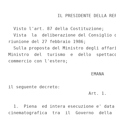
                   IL PRESIDENTE DELLA REP
  Visto l'art. 87 della Costituzione;

  Vista  la  deliberazione del Consiglio d
riunione del 27 febbraio 1986;

  Sulla proposta del Ministro degli affari
Ministro  del  turismo  e  dello  spettaco
commercio con l'estero;

                                EMANA

il seguente decreto:

                               Art. 1.

  1.  Piena  ed intera esecuzione e' data 
cinematografica  tra  il  Governo  della  