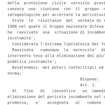
della  protezione  civile  servizio  previ
convoca  una  riunione  con  il  gruppo  n
idrogeologiche per accertare la pericolosi
  Viste  le  risultanze  del  verbale di s
1988 nel quale il Gruppo nazionale difesa 
ha  ravvisato  una  situazione di incomben
incolumita';

  Considerata l'estrema limitatezza dei fo
  Ravvisata   comunque  la  necessita'  di
intervento teso alla eliminazione dei piu'
pubblica incolumita';

  Avvalendosi  dei poteri conferitigli ed 
norma;

                               Dispone:

                               Art. 1.

  Al   fine   di   consentire   un  immedi
eliminazione del pericolo incombente nel c
premessa,   e'   assegnata   al   comune  